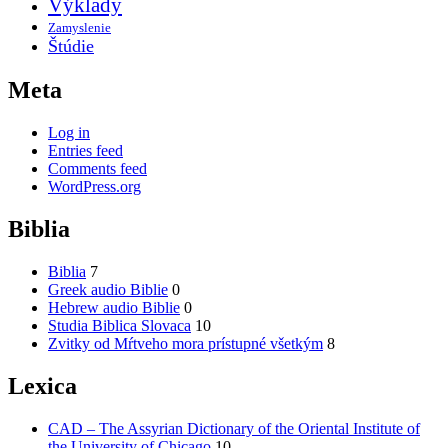
Výklady
Zamyslenie
Štúdie
Meta
Log in
Entries feed
Comments feed
WordPress.org
Biblia
Biblia
7
Greek audio Biblie
0
Hebrew audio Biblie
0
Studia Biblica Slovaca
10
Zvitky od Mŕtveho mora prístupné všetkým
8
Lexica
CAD – The Assyrian Dictionary of the Oriental Institute of
the University of Chicago
10