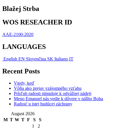
Blažej Strba
WOS RESEACHER ID
AAE-2100-2020
LANGUAGES
English
EN
Slovenčina
SK
Italiano
IT
Recent Posts
Vtedy, keď
Vôňa ako prejav vzájomného vzťahu
Prísľub radosti stimuluje k odvážnej nádeji
Meno Emanuel nás vedie k dôvere v nášho Boha
Radosť u istej budúcej záchrany
August 2026
M
T
W
T
F
S
S
1
2