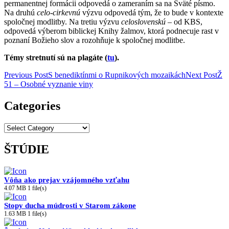
permanentnej formácii odpovedá o zameraním sa na Sväté písmo.
Na druhú
celo-cirkevnú
výzvu odpovedá tým, že to bude v kontexte
spoločnej modlitby. Na tretiu výzvu
celoslovenskú
– od KBS,
odpovedá výberom biblickej Knihy žalmov, ktorá podnecuje rast v
poznaní Božieho slov a rozohňuje k spoločnej modlitbe.
Témy stretnutí sú na plagáte (
tu
).
Post
Previous Post
S benediktínmi o Rupnikových mozaikách
Next Post
Ž
51 – Osobné vyznanie viny
navigation
Categories
Categories
ŠTÚDIE
Vôňa ako prejav vzájomného vzťahu
4.07 MB
1 file(s)
Stopy ducha múdrosti v Starom zákone
1.63 MB
1 file(s)