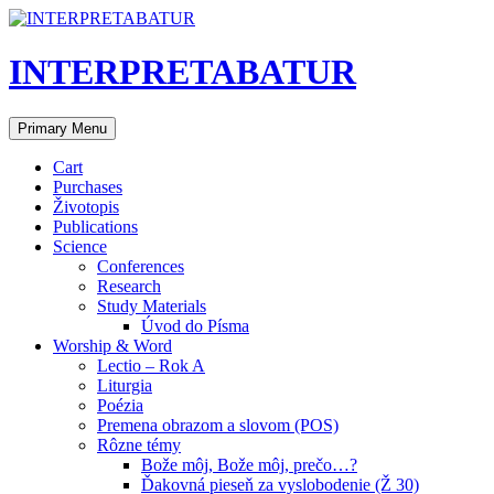
Skip
to
content
INTERPRETABATUR
Search
Primary Menu
Cart
Purchases
Životopis
Publications
Science
Conferences
Research
Study Materials
Úvod do Písma
Worship & Word
Lectio – Rok A
Liturgia
Poézia
Premena obrazom a slovom (POS)
Rôzne témy
Bože môj, Bože môj, prečo…?
Ďakovná pieseň za vyslobodenie (Ž 30)