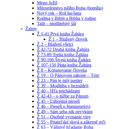
Meno Ježiš
Milosrdenstvo nášho Boha (homília)
Nový rok – Roš ha-šana
Rodina v Biblii a Biblia v rodine
Talit – modlitebný šál
Žalmy
Ž 1-41 Prvá kniha Žaltára
Ž 1 – Blažený človek
Ž 2 – Blažení všetci
Ž 42-72 Druhá kniha Žaltára
Ž 73-89 Tretia kniha Žaltára
Ž 90-106 Štvrtá kniha Žaltára
Ž 107-150 Piata kniha Žaltára
Ž 8 – Korunovanie človeka
Ž 19 – O Pánovom zákone – Tóre
Ž 23 – Pán je môj pastier
Ž 39 – Modlitba v beznádeji
Ž 40 – Hľa prichádzam
Ž 42-43 – o túžbe za Pánom
Ž 45 – Ľúbostná pieseň
Ž 46 – Pieseň o Immanuelovi
Ž 49 – Sám seba nik nevykúpi
Ž 51 – Osobné vyznanie viny
Ž 55 – Priateľské slová a zákerné reči
Ž 63 – Vášnivé hľadanie Boha