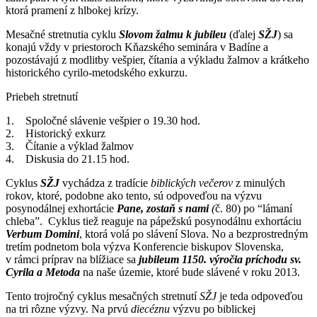
ktorá pramení z hlbokej krízy.
Mesačné stretnutia cyklu
Slovom žalmu k jubileu
(ďalej
SŽJ
) sa
konajú vždy v priestoroch Kňazského seminára v Badíne a
pozostávajú z modlitby vešpier, čítania a výkladu žalmov a krátkeho
historického cyrilo-metodského exkurzu.
Priebeh stretnutí
1. Spoločné slávenie vešpier o 19.30 hod.
2. Historický exkurz
3. Čítanie a výklad žalmov
4. Diskusia do 21.15 hod.
Cyklus
SŽJ
vychádza z tradície
biblických večerov
z minulých
rokov, ktoré, podobne ako tento, sú odpoveďou na výzvu
posynodálnej exhortácie
Pane, zostaň s nami
(
č. 80) po “lámaní
chleba”. Cyklus tiež reaguje na pápežskú posynodálnu exhortáciu
Verbum Domini
, ktorá volá po slávení Slova. No a bezprostredným
tretím podnetom bola výzva Konferencie biskupov Slovenska,
v rámci príprav na blížiace sa
jubileum 1150. výročia príchodu sv.
Cyrila a Metoda
na naše územie, ktoré bude slávené v roku 2013.
Tento trojročný cyklus mesačných stretnutí
SŽJ
je teda odpoveďou
na tri rôzne výzvy. Na prvú
diecéznu
výzvu po biblickej