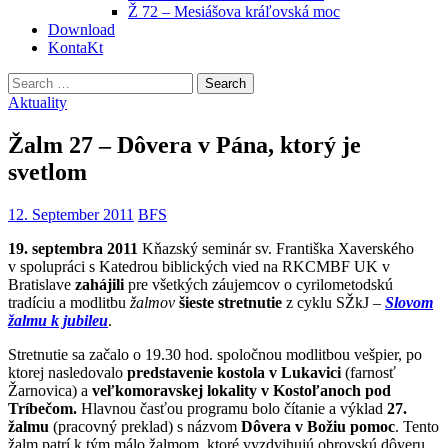
Ž 72 – Mesiášova kráľovská moc
Download
KontaKt
Search
for:
Aktuality
Žalm 27 – Dôvera v Pána, ktorý je
svetlom
12. September 2011
BFS
19. septembra 2011
Kňazský seminár sv. Františka Xaverského
v spolupráci s Katedrou biblických vied na RKCMBF UK v
Bratislave
zahájili
pre všetkých záujemcov o cyrilometodskú
tradíciu a modlitbu
žalmov
šieste stretnutie
z cyklu
SŽkJ –
Slovom
žalmu k jubileu
.
Stretnutie sa začalo o 19.30 hod. spoločnou modlitbou vešpier, po
ktorej nasledovalo
predstavenie kostola v Lukavici
(farnosť
Žarnovica) a
veľkomoravskej lokality v Kostoľanoch pod
Tríbečom.
Hlavnou časťou programu bolo čítanie a výklad
27.
žalmu
(pracovný preklad) s názvom
Dôvera v Božiu pomoc
. Tento
žalm patrí k tým málo žalmom, ktoré vyzdvihujú obrovskú dôveru,