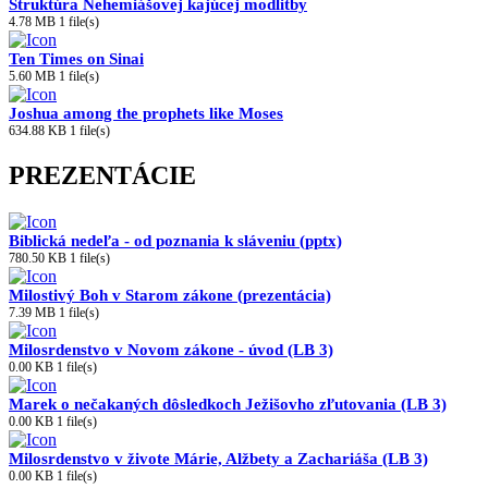
Štruktúra Nehemiášovej kajúcej modlitby
4.78 MB
1 file(s)
Ten Times on Sinai
5.60 MB
1 file(s)
Joshua among the prophets like Moses
634.88 KB
1 file(s)
PREZENTÁCIE
Biblická nedeľa - od poznania k sláveniu (pptx)
780.50 KB
1 file(s)
Milostivý Boh v Starom zákone (prezentácia)
7.39 MB
1 file(s)
Milosrdenstvo v Novom zákone - úvod (LB 3)
0.00 KB
1 file(s)
Marek o nečakaných dôsledkoch Ježišovho zľutovania (LB 3)
0.00 KB
1 file(s)
Milosrdenstvo v živote Márie, Alžbety a Zachariáša (LB 3)
0.00 KB
1 file(s)