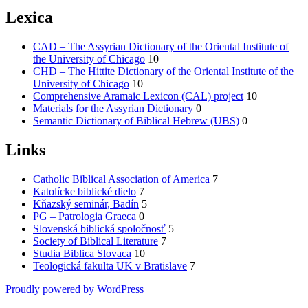
Lexica
CAD – The Assyrian Dictionary of the Oriental Institute of
the University of Chicago
10
CHD – The Hittite Dictionary of the Oriental Institute of the
University of Chicago
10
Comprehensive Aramaic Lexicon (CAL) project
10
Materials for the Assyrian Dictionary
0
Semantic Dictionary of Biblical Hebrew (UBS)
0
Links
Catholic Biblical Association of America
7
Katolícke biblické dielo
7
Kňazský seminár, Badín
5
PG – Patrologia Graeca
0
Slovenská biblická spoločnosť
5
Society of Biblical Literature
7
Studia Biblica Slovaca
10
Teologická fakulta UK v Bratislave
7
Proudly powered by WordPress