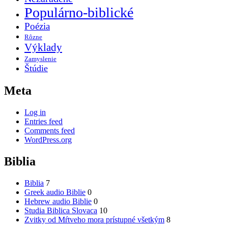
Populárno-biblické
Poézia
Rôzne
Výklady
Zamyslenie
Štúdie
Meta
Log in
Entries feed
Comments feed
WordPress.org
Biblia
Biblia
7
Greek audio Biblie
0
Hebrew audio Biblie
0
Studia Biblica Slovaca
10
Zvitky od Mŕtveho mora prístupné všetkým
8