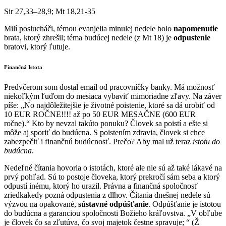
Sir 27,33–28,9; Mt 18,21-35
Milí poslucháči, témou evanjelia minulej nedele bolo
napomenutie
brata, ktorý zhrešil; téma budúcej nedele (z Mt 18) je
odpustenie
bratovi, ktorý ľutuje.
Finančná Istota
Predvčerom som dostal email od pracovníčky banky. Má možnosť
niekoľkým ľuďom do mesiaca vybaviť mimoriadne zľavy. Na záver
píše: „No najdôležitejšie je životné poistenie, ktoré sa dá urobiť od
10 EUR ROČNE!!!! až po 50 EUR MESAČNE (600 EUR
ročne).“ Kto by nevzal takúto ponuku? Človek sa poistí a ešte si
môže aj sporiť do budúcna. S poistením zdravia, človek si chce
zabezpečiť i finančnú budúcnosť. Prečo? Aby mal už teraz
istotu do
budúcna
.
Nedeľné čítania hovoria o istotách, ktoré ale nie sú až také lákavé na
prvý pohľad. Sú to postoje človeka, ktorý prekročí sám seba a ktorý
odpustí inému, ktorý ho urazil. Právna a finančná spoločnosť
zriedkakedy pozná odpustenia z dlhov. Čítania dnešnej nedele sú
výzvou na opakované,
sústavné odpúšťanie
. Odpúšťanie je istotou
do budúcna a garanciou spoločnosti Božieho kráľovstva. „V obľube
je človek čo sa zľutúva, čo svoj majetok čestne spravuje; “ (Ž