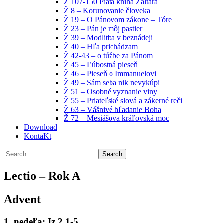
Ž 107-150 Piata kniha Žaltára
Ž 8 – Korunovanie človeka
Ž 19 – O Pánovom zákone – Tóre
Ž 23 – Pán je môj pastier
Ž 39 – Modlitba v beznádeji
Ž 40 – Hľa prichádzam
Ž 42-43 – o túžbe za Pánom
Ž 45 – Ľúbostná pieseň
Ž 46 – Pieseň o Immanuelovi
Ž 49 – Sám seba nik nevykúpi
Ž 51 – Osobné vyznanie viny
Ž 55 – Priateľské slová a zákerné reči
Ž 63 – Vášnivé hľadanie Boha
Ž 72 – Mesiášova kráľovská moc
Download
KontaKt
Search
for:
Lectio – Rok A
Advent
1. nedeľa: Iz 2,1-5