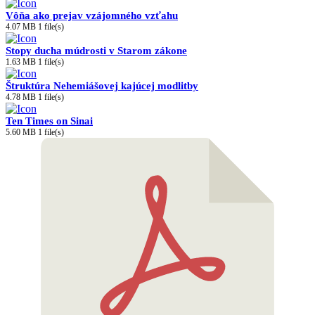
Vôňa ako prejav vzájomného vzťahu
4.07 MB
1 file(s)
Stopy ducha múdrosti v Starom zákone
1.63 MB
1 file(s)
Štruktúra Nehemiášovej kajúcej modlitby
4.78 MB
1 file(s)
Ten Times on Sinai
5.60 MB
1 file(s)