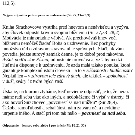
112,5).
Najprv odpusti a potom pros za uzdravenie (Sir 27,33–28,9)
Kniha Sirachovcova vystríha pred hnevom a nenávisťou a vyzýva,
aby človek odpustil krivdu svojmu blížnemu (Sir 27,33–28,2).
Motivácia je mimoriadne vábivá. Ak prechovávaš hnev voči
blížnemu nemôžeš žiadať Boha o uzdravenie. Bez pochyby
množstvo rád o zdravom stravovaní je správnych. Stačí, ak vám
povedia, jedzte surový zemiak denne, je to dobré proti rakovine.
Avšak podľa slov Písma
, odpustenie urovnáva aj vzťahy medzi
ľuďmi a disponuje k uzdraveniu. Je azda malá takáto ponuka, ktorá
garantuje komplexnú istotu človeka – a to v
súčasnosti i budúcnosti
?
Neplatí len –
v zdravom tele zdravý duch
, ale taktiež –
spokojnosť
v duši, sváry i z tváre iných ruší
.
Úskalie, na ktorom zlyháme, keď nevieme odpustiť, je to, že neraz
máme radi seba viac ako iných, a nedokážeme či vyjsť v ústrety, či
ako hovorí Sirachovec „povzniesť sa nad urážku
“
(Sir 28,9).
Ťažoba samoľúbosti a sebaľútosti nám zatvára oči a nevidíme
utrpenie iného. A stačí pri tom tak málo –
povzniesť sa nad seba
.
Odpustenie – len pre seba alebo i pre iných (Mt 18,21-35)