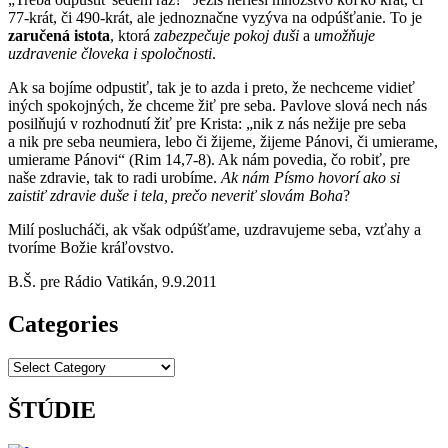
77-krát, či 490-krát, ale jednoznačne vyzýva na odpúšťanie. To je
zaručená istota
, ktorá
zabezpečuje
pokoj duši
a
umožňuje
uzdravenie človeka i spoločnosti
.
Ak sa bojíme odpustiť, tak je to azda i preto, že nechceme vidieť
iných spokojných, že chceme žiť pre seba. Pavlove slová nech nás
posilňujú v rozhodnutí žiť pre Krista: „nik z nás nežije pre seba
a nik pre seba neumiera, lebo či žijeme, žijeme Pánovi, či umierame,
umierame Pánovi“ (Rim 14,7-8). Ak nám povedia, čo robiť, pre
naše zdravie, tak to radi urobíme.
Ak nám Písmo hovorí ako si
zaistiť zdravie duše i tela, prečo neveriť slovám Boha
?
Milí poslucháči, ak však odpúšťame, uzdravujeme seba, vzťahy a
tvoríme Božie kráľovstvo.
B.Š. pre Rádio Vatikán, 9.9.2011
Categories
Categories
ŠTÚDIE