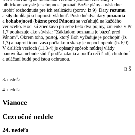
biblickom zmysle je schopnosť poznať Božie plány a následne
urobiť rozhodnutia pre ich realizáciu (porov. Iz 9). Dary
rozumu
a
sily
dopĺňajú schopnosti vládnuť. Posledné dva dary
poznania
a
bohabojnosti
(
bázne pred Pánom
) sa vzťahujú na každého
veriaceho. Hoci sú zriedkavo pri sebe tieto dva pojmy, zmienka v Pr
1,7 poukazuje ako súvisia: “Základom poznania je bázeň pred
Pánom”. Okrem toho, postoj, ktorý Boh vyžaduje je pochopiť (Iz
1,3) a naproti tomu zasa počiatkom skazy je nepochopenie (Iz 6,9).
V ďalších veršoch (11,3-4) je opísaný spôsob múdrej vlády
panovníka: nebude súdiť podľa zdania a podľa rečí ľudí; chudobní
a utláčaní budú pod istou ochranou.
B.Š.
3. nedeľa
4. nedeľa
Vianoce
Cezročné nedele
24. nedeľa