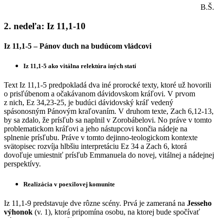
B.Š.
2. nedeľa: Iz 11,1-10
Iz 11,1-5 – Pánov duch na budúcom vládcovi
Iz 11,1-5 ako vitálna relektúra iných statí
Text Iz 11,1-5 predpokladá dva iné prorocké texty, ktoré už hovorili
o prisľúbenom a očakávanom dávidovskom kráľovi. V prvom
z nich, Ez 34,23-25, je budúci dávidovský kráľ
vedený
spásonosným Pánovým kraľovaním. V druhom texte, Zach 6,12-13,
by sa zdalo, že prísľub sa naplnil v Zorobábelovi. No práve v tomto
problematickom kráľovi a jeho nástupcovi končia nádeje na
splnenie prísľubu. Práve v tomto dejinno-teologickom kontexte
svätopisec rozvíja hlbšiu interpretáciu Ez 34 a Zach 6, ktorá
dovoľuje umiestniť prísľub Emmanuela do novej, vitálnej a nádejnej
perspektívy.
Realizácia v poexilovej komunite
Iz 11,1-9 predstavuje dve rôzne scény. Prvá je zameraná na
Jesseho
výhonok
(v. 1), ktorá pripomína osobu, na ktorej bude spočívať