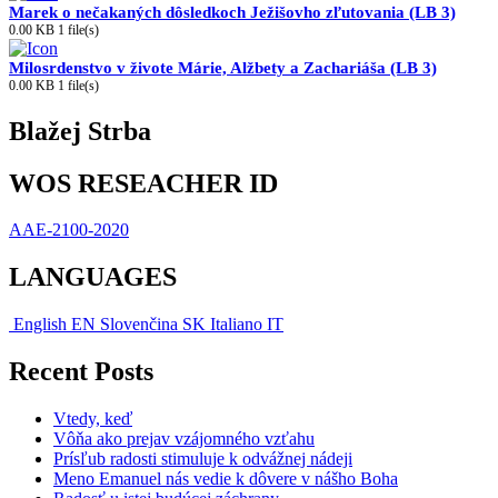
Marek o nečakaných dôsledkoch Ježišovho zľutovania (LB 3)
0.00 KB
1 file(s)
Milosrdenstvo v živote Márie, Alžbety a Zachariáša (LB 3)
0.00 KB
1 file(s)
Blažej Strba
WOS RESEACHER ID
AAE-2100-2020
LANGUAGES
English
EN
Slovenčina
SK
Italiano
IT
Recent Posts
Vtedy, keď
Vôňa ako prejav vzájomného vzťahu
Prísľub radosti stimuluje k odvážnej nádeji
Meno Emanuel nás vedie k dôvere v nášho Boha