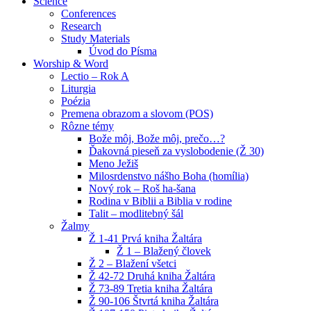
Science
Conferences
Research
Study Materials
Úvod do Písma
Worship & Word
Lectio – Rok A
Liturgia
Poézia
Premena obrazom a slovom (POS)
Rôzne témy
Bože môj, Bože môj, prečo…?
Ďakovná pieseň za vyslobodenie (Ž 30)
Meno Ježiš
Milosrdenstvo nášho Boha (homília)
Nový rok – Roš ha-šana
Rodina v Biblii a Biblia v rodine
Talit – modlitebný šál
Žalmy
Ž 1-41 Prvá kniha Žaltára
Ž 1 – Blažený človek
Ž 2 – Blažení všetci
Ž 42-72 Druhá kniha Žaltára
Ž 73-89 Tretia kniha Žaltára
Ž 90-106 Štvrtá kniha Žaltára