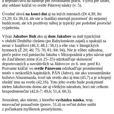
a nepriateľstva na nástroje pre životodárnu prácu. Výzva pre Izrael,
aby oddane kráčal vo svetle Pánovej náuky (v. 5).
Úvodné slová
na konci dní
aj na iných miestach (Dt 4,30; Jer
23,20; Ez 38,14, ale nie u Izaiáša) smerujú pozornosť do nejasnej
budúcnosti, ale ich pozitívny náboj je typický pre podobné prorocké
vyjadrenia.
Výraz
Jakubov Boh
ako aj
dom Jakubov
sa stali typickými
v období Druhého chrámu (po Babylonskom zajatí) a opakujú sa
neraz v Izaiášovi (46,3; 48,1; 58,1) a ešte viac v liturgických
hymnoch (Ž 20; 46; 75; 76; 81; 84; 94). Nie je vôbec náhodou,
prečo práve exil patriarchu Jakuba v Mezopotámii a jeho návrat späť
do Zasľúbenej zeme (Gn 25–35) odzrkadľuje skúsenosť
deportovaných a navrátivších sa Júdovcov zo 6. stor. pred Kr.
Pozvanie kráčať vo
svetle Pánovom
odzrkadľuje prominentný
motív v neskorších kapitolách. PÁN (Jahve), nie ako zoroastriánske
božstvo Ahuramazda, tvorí tak svetlo ako aj tmu (45,7) a je schopný
obrátiť tmu na svetlo (42,16). Toto jeho svetlo bude poskytnuté
nielen Jakubovmu domu ale aj všetkým národom, hoci nie celkom
bezpodmienečne (42,6-7; 49,6; 51,4; 60,3).
Jeruzalem, ako miesto, z ktorého
vychádza náuka
, resp.
mravoučné ponaučenie (porov. 51,4) sa veľmi dobre snúbi
z počiatkami myšlienok proselytizmu.