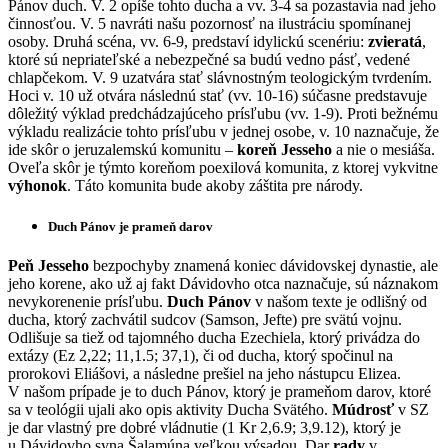
Pánov duch. V. 2 opíše tohto ducha a vv. 3-4 sa pozastavia nad jeho
činnosťou. V. 5 navráti našu pozornosť na ilustráciu spomínanej
osoby. Druhá scéna, vv. 6-9, predstaví idylickú scenériu:
zvieratá
,
ktoré sú nepriateľské a nebezpečné sa budú vedno pásť, vedené
chlapčekom. V. 9 uzatvára stať slávnostným teologickým tvrdením.
Hoci v. 10 už otvára následnú stať (vv. 10-16) súčasne predstavuje
dôležitý výklad predchádzajúceho prísľubu (vv. 1-9). Proti bežnému
výkladu realizácie tohto prísľubu v jednej osobe, v. 10 naznačuje, že
ide skôr o jeruzalemskú komunitu –
koreň Jesseho
a nie o mesiáša.
Oveľa skôr je týmto koreňom poexilová komunita, z ktorej vykvitne
výhonok
. Táto komunita bude akoby záštita pre národy.
Duch Pánov je prameň darov
Peň Jesseho
bezpochyby znamená koniec dávidovskej dynastie, ale
jeho korene, ako už aj fakt Dávidovho otca naznačuje, sú náznakom
nevykorenenie prísľubu.
Duch Pánov
v našom texte je odlišný od
ducha, ktorý zachvátil sudcov (Samson, Jefte) pre svätú vojnu.
Odlišuje sa tiež od tajomného ducha Ezechiela, ktorý privádza do
extázy (Ez 2,22; 11,1.5; 37,1), či od ducha, ktorý spočinul na
prorokovi Eliášovi, a následne prešiel na jeho nástupcu Elizea.
V našom prípade je to duch Pánov, ktorý je prameňom darov, ktoré
sa v teológii ujali ako opis aktivity Ducha Svätého.
Múdrosť
v SZ
je dar vlastný pre dobré vládnutie (1 Kr 2,6.9; 3,9.12), ktorý je
u Dávidovho syna Šalamúna veľkou výsadou. Dar
rady
v