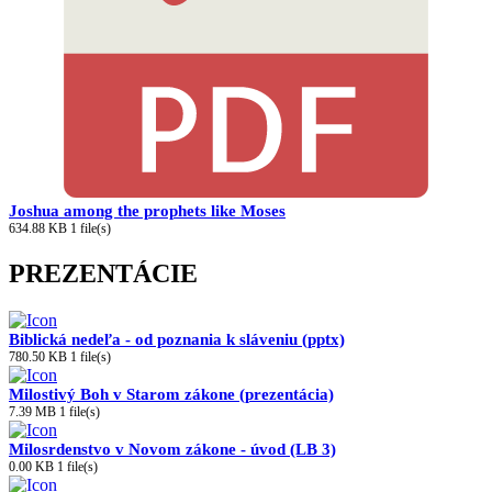
Joshua among the prophets like Moses
634.88 KB
1 file(s)
PREZENTÁCIE
Biblická nedeľa - od poznania k sláveniu (pptx)
780.50 KB
1 file(s)
Milostivý Boh v Starom zákone (prezentácia)
7.39 MB
1 file(s)
Milosrdenstvo v Novom zákone - úvod (LB 3)
0.00 KB
1 file(s)