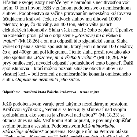
Hľadanie svojej istoty nemôže byť v harmónii s necitlivosťou voči
iným. O tom hovorí Ježiš v známom podobenstve o nemilosrdnom
sluhovi. Podobenstvo sa začína prirovnaním nebeského kráľovstva
účtujúcemu kráľovi. Jeden z dvoch sluhov mu dlhoval 10000
talentov, to je, čo do váhy, asi 400 ton, alebo váha piatich
elektrických lokomotív. Sluha však nemal z čoho zaplatiť. Úpenlivo
na kolenách prosil pána o odpustenie „
Pozhovej mi a všetko ti
vrátim
“ (Mt 18,26) a on mu odpustil túto gigantickú sumu. Sluha
vyšiel od pána a stretol spolusluhu, ktorý jemu dlhoval 100 denárov,
čo aj asi 400gr, ani pol kilogramu. I tento sluha prosil rovnako ako
jeho spolusluha „
Pozhovej mi a všetko ti vrátim
“ (Mt 18,29). Ale
prvý omilostený, nevedel odpustiť spolusluhovi tento bagateľ. Ďalší
spolusluhovia – ktorí možno poznali situácie oboch sluhov i na
vlastnej koži – boli zronení z nemilosrdného konania omilosteného
sluhu.
Odpustenie nezmenilo jeho srdce
.
Odpúšťanie – zaručená istota Božieho kráľovstva – teraz i zajtra
Ježiš podobenstvom varuje pred takýmto nesolidárnym postojom.
Kráľovou výčitkou: „Nemal si sa teda aj ty zľutovať nad svojím
spolusluhom, ako som sa ja zľutoval nad tebou?“ (Mt 18,33) sa
obracia dnes na nás. Veď komu Boh odpustil, je povinný odpúšťať
svojim bratom a sestrám. Podobenstvom Ježiš
mimoriadne
zdôrazňuje
dôležitosť
odpustenia. Reaguje ním na Petrovu otázku
„Treba odpustiť sedem raz?“ Ježiš nerieši množstvo koľko krát, či