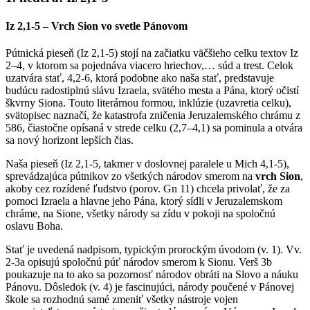
Iz 2,1-5 – Vrch Sion vo svetle Pánovom
Pútnická pieseň (Iz 2,1-5) stojí na začiatku väčšieho celku textov Iz
2–4, v ktorom sa pojednáva viacero hriechov,… súd a trest. Celok
uzatvára stať, 4,2-6, ktorá podobne ako naša stať, predstavuje
budúcu radostiplnú slávu Izraela, svätého mesta a Pána, ktorý očistí
škvrny Siona. Touto literárnou formou, inklúzie (uzavretia celku),
svätopisec naznačí, že katastrofa zničenia Jeruzalemského chrámu z
586, čiastočne opísaná v strede celku (2,7–4,1) sa pominula a otvára
sa nový horizont lepších čias.
Naša pieseň (Iz 2,1-5, takmer v doslovnej paralele u Mich 4,1-5),
sprevádzajúca pútnikov zo všetkých národov smerom na
vrch Sion
,
akoby cez rozídené ľudstvo (porov. Gn 11) chcela privolať, že za
pomoci Izraela a hlavne jeho Pána, ktorý sídli v Jeruzalemskom
chráme, na Sione, všetky národy sa zídu v pokoji na spoločnú
oslavu Boha.
Stať je uvedená nadpisom, typickým prorockým úvodom (v. 1). Vv.
2-3a opisujú spoločnú púť národov smerom k Sionu. Verš 3b
poukazuje na to ako sa pozornosť národov obráti na Slovo a náuku
Pánovu. Dôsledok (v. 4) je fascinujúci, národy poučené v Pánovej
škole sa rozhodnú samé zmeniť všetky nástroje vojen