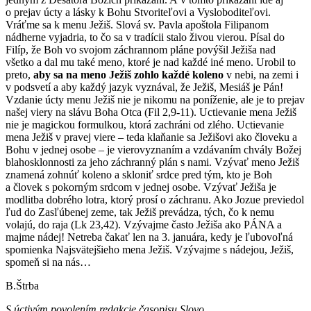
o prejav úcty a lásky k Bohu Stvoriteľovi a Vysloboditeľovi.
Vráťme sa k menu Ježiš. Slová sv. Pavla apoštola Filipanom
nádherne vyjadria, to čo sa v tradícii stalo živou vierou. Písal do
Filíp, že Boh vo svojom záchrannom pláne povýšil Ježiša nad
všetko a dal mu také meno, ktoré je nad každé iné meno. Urobil to
preto,
aby sa na meno Ježiš zohlo každé koleno
v nebi, na zemi i
v podsvetí a aby každý jazyk vyznával, že Ježiš, Mesiáš je Pán!
Vzdanie úcty menu Ježiš nie je nikomu na poníženie, ale je to prejav
našej viery na slávu Boha Otca (Fil 2,9-11). Uctievanie mena Ježiš
nie je magickou formulkou, ktorá zachráni od zlého. Uctievanie
mena Ježiš v pravej viere – teda klaňanie sa Ježišovi ako človeku a
Bohu v jednej osobe – je vierovyznaním a vzdávaním chvály Božej
blahosklonnosti za jeho záchranný plán s nami. Vzývať meno Ježiš
znamená zohnúť koleno a skloniť srdce pred tým, kto je Boh
a človek s pokorným srdcom v jednej osobe. Vzývať Ježiša je
modlitba dobrého lotra, ktorý prosí o záchranu. Ako Jozue previedol
ľud do Zasľúbenej zeme, tak Ježiš prevádza, tých, čo k nemu
volajú, do raja (Lk 23,42). Vzývajme často Ježiša ako PÁNA a
majme nádej! Netreba čakať len na 3. januára, kedy je ľubovoľná
spomienka Najsvätejšieho mena Ježiš. Vzývajme s nádejou, Ježiš,
spomeň si na nás…
B.Štrba
S úctivým povolením redakcie časopisu Slovo