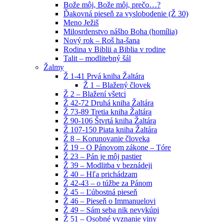
Bože môj, Bože môj, prečo…?
Ďakovná pieseň za vyslobodenie (Ž 30)
Meno Ježiš
Milosrdenstvo nášho Boha (homília)
Nový rok – Roš ha-šana
Rodina v Biblii a Biblia v rodine
Talit – modlitebný šál
Žalmy
Ž 1-41 Prvá kniha Žaltára
Ž 1 – Blažený človek
Ž 2 – Blažení všetci
Ž 42-72 Druhá kniha Žaltára
Ž 73-89 Tretia kniha Žaltára
Ž 90-106 Štvrtá kniha Žaltára
Ž 107-150 Piata kniha Žaltára
Ž 8 – Korunovanie človeka
Ž 19 – O Pánovom zákone – Tóre
Ž 23 – Pán je môj pastier
Ž 39 – Modlitba v beznádeji
Ž 40 – Hľa prichádzam
Ž 42-43 – o túžbe za Pánom
Ž 45 – Ľúbostná pieseň
Ž 46 – Pieseň o Immanuelovi
Ž 49 – Sám seba nik nevykúpi
Ž 51 – Osobné vyznanie viny