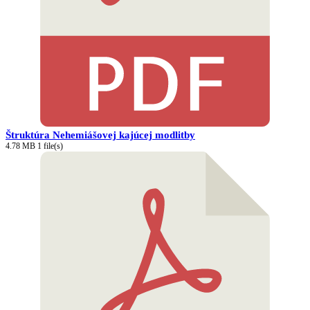
Štruktúra Nehemiášovej kajúcej modlitby
4.78 MB
1 file(s)