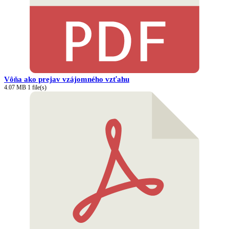
Vôňa ako prejav vzájomného vzťahu
4.07 MB
1 file(s)