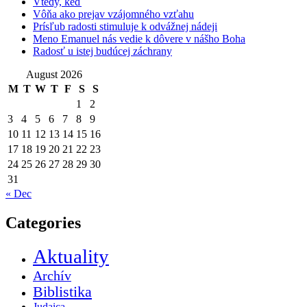
Vtedy, keď
Vôňa ako prejav vzájomného vzťahu
Prísľub radosti stimuluje k odvážnej nádeji
Meno Emanuel nás vedie k dôvere v nášho Boha
Radosť u istej budúcej záchrany
August 2026
M
T
W
T
F
S
S
1
2
3
4
5
6
7
8
9
10
11
12
13
14
15
16
17
18
19
20
21
22
23
24
25
26
27
28
29
30
31
« Dec
Categories
Aktuality
Archív
Biblistika
Judaica