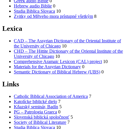
Greek audio Biblie
0
Hebrew audio Biblie
0
Studia Biblica Slovaca
10
Zvitky od Mŕtveho mora prístupné všetkým
8
Lexica
CAD – The Assyrian Dictionary of the Oriental Institute of
the University of Chicago
10
CHD – The Hittite Dictionary of the Oriental Institute of the
University of Chicago
10
Comprehensive Aramaic Lexicon (CAL) project
10
Materials for the Assyrian Dictionary
0
Semantic Dictionary of Biblical Hebrew (UBS)
0
Links
Catholic Biblical Association of America
7
Katolícke biblické dielo
7
Kňazský seminár, Badín
5
PG – Patrologia Graeca
0
Slovenská biblická spoločnosť
5
Society of Biblical Literature
7
Studia Biblica Slovaca
10