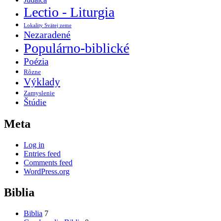
Lectio - Liturgia
Lokality Svätej zeme
Nezaradené
Populárno-biblické
Poézia
Rôzne
Výklady
Zamyslenie
Štúdie
Meta
Log in
Entries feed
Comments feed
WordPress.org
Biblia
Biblia
7