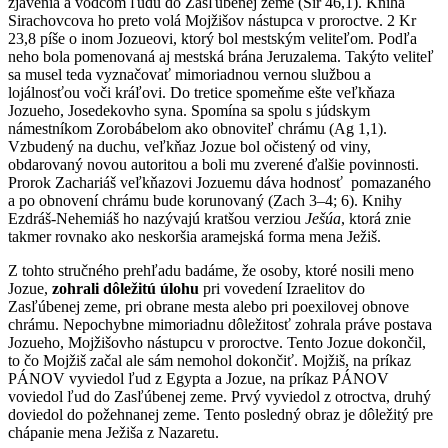
zjavenia a vodcom ľudu do Zasľúbenej zeme (Sir 46,1). Kniha
Sirachovcova ho preto volá Mojžišov nástupca v proroctve. 2 Kr
23,8 píše o inom Jozueovi, ktorý bol mestským veliteľom. Podľa
neho bola pomenovaná aj mestská brána Jeruzalema. Takýto veliteľ
sa musel teda vyznačovať mimoriadnou vernou službou a
lojálnosťou voči kráľovi. Do tretice spomeňme ešte veľkňaza
Jozueho, Josedekovho syna. Spomína sa spolu s júdskym
námestníkom Zorobábelom ako obnoviteľ chrámu (Ag 1,1).
Vzbudený na duchu, veľkňaz Jozue bol očistený od viny,
obdarovaný novou autoritou a boli mu zverené ďalšie povinnosti.
Prorok Zachariáš veľkňazovi Jozuemu dáva hodnosť pomazaného
a po obnovení chrámu bude korunovaný (Zach 3–4; 6). Knihy
Ezdráš-Nehemiáš ho nazývajú kratšou verziou
Ješúa
, ktorá znie
takmer rovnako ako neskoršia aramejská forma mena Ježiš.
Z tohto stručného prehľadu badáme, že osoby, ktoré nosili meno
Jozue,
zohrali dôležitú úlohu
pri vovedení Izraelitov do
Zasľúbenej zeme, pri obrane mesta alebo pri poexilovej obnove
chrámu. Nepochybne mimoriadnu dôležitosť zohrala práve postava
Jozueho, Mojžišovho nástupcu v proroctve. Tento Jozue dokončil,
to čo Mojžiš začal ale sám nemohol dokončiť. Mojžiš, na príkaz
PÁNOV vyviedol ľud z Egypta a Jozue, na príkaz PÁNOV
voviedol ľud do Zasľúbenej zeme. Prvý vyviedol z otroctva, druhý
doviedol do požehnanej zeme. Tento posledný obraz je dôležitý pre
chápanie mena Ježiša z Nazaretu.