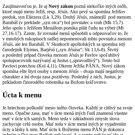
Zaujímavosťou je, že aj
Nový zákon
pozná niekoľko iných osôb,
ktoré majú meno Ježiš, resp.
Jésús
. Ako prvý sa spomína Ježišov
predok, syn Eliezera (Lk 3,29). Druhý
Jésús
, známejší pod menom
Barabáš (v preklade „syn otca“) bol povstalec a vrah (Mk 15,7).
Jeho spolu s Ježišom Mesiášom ponúka pilát ľudu na výber (Mt
27,16-17). Zaiste, že rovnaké mená spôsobili u odpisovačov to, že
v mnohých rukopisoch radšej nepomenovali tohto povstalca menom
Jésús
, ale len Barabáš. V Skutkoch apoštolských sa spomína istý
čarodejník Elymus, Barjésú („syn
Jésúsa
“; Sk 13,6-8). Štvrtý
a posledný prípad človeka menom
Jésús
je Pavlov spoľahlivý
spolupracovník nazývaný aj Justus („spravodlivý“). Tento bol
Pavlovi potechou (Kol 4,11). Okrem Ježiša PÁNA, Nový zákon
spomína ešte štyri osoby s menom
Jésús
– dvaja majú negatívny
charakter a iní dvoja zasa pozitívny. Posledný z nich, Justus, je
príkladom činorodého robotníka na Božom kráľovstve.
Úcta k menu
Je hriechom poškodiť meno iného človeka. Každý je citlivý na svoje
meno. Opačne zasa, mať v úcte mená iných ľudí znamená vlastne
mať v úcte ich samých. Meno teda v základnom zmysle slova
zachycuje celú osobu. Mať teda v úcte mená iných je vyjadrením
úcty a lásky k nim. Mať úctu k Božiemu menu PÁN je dokonca
jedným z Desatora Božích prikázaní. A v tomto prikázaní ide aj