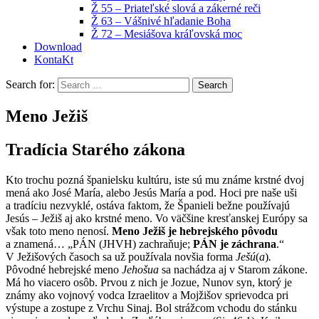
Ž 55 – Priateľské slová a zákerné reči
Ž 63 – Vášnivé hľadanie Boha
Ž 72 – Mesiášova kráľovská moc
Download
KontaKt
Search for:
Meno Ježiš
Tradícia Starého zákona
Kto trochu pozná španielsku kultúru, iste sú mu známe krstné dvoj
mená ako José María, alebo Jesús María a pod. Hoci pre naše uši
a tradíciu nezvyklé, ostáva faktom, že Španieli bežne používajú
Jesús – Ježiš aj ako krstné meno. Vo väčšine kresťanskej Európy sa
však toto meno nenosí.
Meno Ježiš je hebrejského pôvodu
a znamená…
„PÁN (JHVH) zachraňuje;
PÁN je záchrana
.“
V Ježišových časoch sa už používala novšia forma
Ješú
(
a
)
.
Pôvodné hebrejské meno
Jehošua
sa nachádza aj v Starom zákone.
Má ho viacero osôb. Prvou z nich je Jozue, Nunov syn, ktorý je
známy ako vojnový vodca Izraelitov a Mojžišov sprievodca pri
výstupe a zostupe z Vrchu Sinaj. Bol strážcom vchodu do stánku