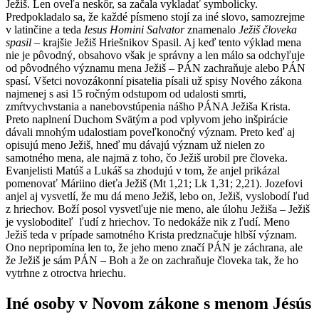
Ježiš. Len oveľa neskôr, sa začala vykladať symbolicky.
Predpokladalo sa, že každé písmeno stojí za iné slovo, samozrejme
v latinčine a teda
Iesus Homini Salvator
znamenalo
Ježiš človeka
spasil
– krajšie Ježiš Hriešnikov Spasil. Aj keď tento výklad mena
nie je pôvodný, obsahovo však je správny a len málo sa odchyľuje
od pôvodného významu mena Ježiš – PÁN zachraňuje alebo PÁN
spasí. Všetci novozákonní pisatelia písali už spisy Nového zákona
najmenej s asi 15 ročným odstupom od udalosti smrti,
zmŕtvychvstania a nanebovstúpenia nášho PÁNA Ježiša Krista.
Preto naplnení Duchom Svätým a pod vplyvom jeho inšpirácie
dávali mnohým udalostiam poveľkonočný význam. Preto keď aj
opisujú meno Ježiš, hneď mu dávajú význam už nielen zo
samotného mena, ale najmä z toho, čo Ježiš urobil pre človeka.
Evanjelisti Matúš a Lukáš sa zhodujú v tom, že anjel prikázal
pomenovať Máriino dieťa Ježiš (Mt 1,21; Lk 1,31; 2,21). Jozefovi
anjel aj vysvetlí, že mu dá meno Ježiš, lebo on, Ježiš, vyslobodí ľud
z hriechov. Boží posol vysvetľuje nie meno, ale úlohu Ježiša – Ježiš
je vysloboditeľ ľudí z hriechov. To nedokáže nik z ľudí. Meno
Ježiš teda v prípade samotného Krista predznačuje hlbší význam.
Ono nepripomína len to, že jeho meno značí PÁN je záchrana, ale
že Ježiš je sám PÁN – Boh a že on zachraňuje človeka tak, že ho
vytrhne z otroctva hriechu.
Iné osoby v Novom zákone s menom Jésús