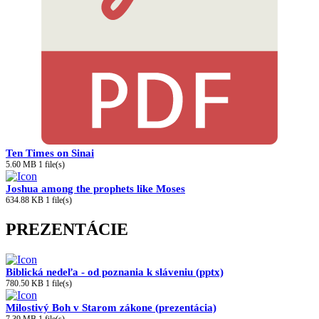
Ten Times on Sinai
5.60 MB
1 file(s)
Joshua among the prophets like Moses
634.88 KB
1 file(s)
PREZENTÁCIE
Biblická nedeľa - od poznania k sláveniu (pptx)
780.50 KB
1 file(s)
Milostivý Boh v Starom zákone (prezentácia)