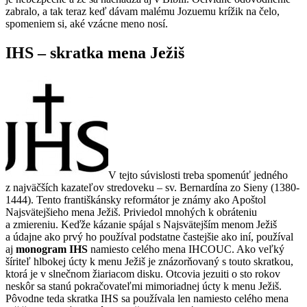
zabralo, a tak teraz keď dávam malému Jozuemu krížik na čelo,
spomeniem si, aké vzácne meno nosí.
IHS – skratka mena Ježiš
V tejto súvislosti treba spomenúť jedného
z najväčších kazateľov stredoveku – sv. Bernardína zo Sieny (1380-
1444). Tento františkánsky reformátor je známy ako Apoštol
Najsvätejšieho mena Ježiš. Priviedol mnohých k obráteniu
a zmiereniu. Keďže kázanie spájal s Najsvätejším menom Ježiš
a údajne ako prvý ho používal podstatne častejšie ako iní, používal
aj
monogram IHS
namiesto celého mena IHCOUC. Ako veľký
šíriteľ hlbokej úcty k menu Ježiš je znázorňovaný s touto skratkou,
ktorá je v slnečnom žiariacom disku. Otcovia jezuiti o sto rokov
neskôr sa stanú pokračovateľmi mimoriadnej úcty k menu Ježiš.
Pôvodne teda skratka IHS sa používala len namiesto celého mena