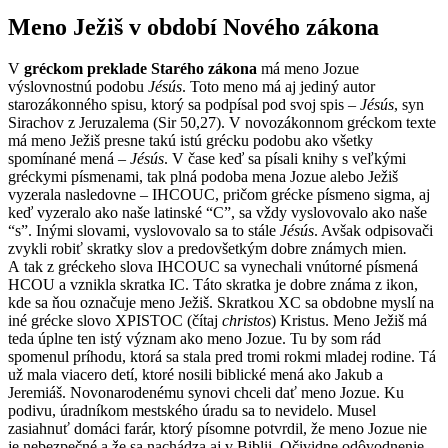
Meno Ježiš v období Nového zákona
V
gréckom preklade Starého zákona
má meno Jozue
výslovnostnú podobu
Jésús
. Toto meno má aj jediný autor
starozákonného spisu, ktorý sa podpísal pod svoj spis –
Jésús
, syn
Sirachov z Jeruzalema (Sir 50,27). V novozákonnom gréckom texte
má meno Ježiš presne takú istú grécku podobu ako všetky
spomínané mená –
Jésús
. V čase keď sa písali knihy s veľkými
gréckymi písmenami, tak plná podoba mena Jozue alebo Ježiš
vyzerala nasledovne – IHCOUC, pričom grécke písmeno sigma, aj
keď vyzeralo ako naše latinské “C”, sa vždy vyslovovalo ako naše
“s”. Inými slovami, vyslovovalo sa to stále
Jésús
. Avšak odpisovači
zvykli robiť skratky slov a predovšetkým dobre známych mien
.
A tak z gréckeho slova IHCOUC sa vynechali vnútorné písmená
HCOU a vznikla skratka IC. Táto skratka je dobre známa z ikon,
kde sa ňou označuje meno Ježiš. Skratkou XC sa obdobne myslí na
iné grécke slovo XPISTOC (čítaj
christos
) Kristus. Meno Ježiš má
teda úplne ten istý význam ako meno Jozue. Tu by som rád
spomenul príhodu, ktorá sa stala pred tromi rokmi mladej rodine. Tá
už mala viacero detí, ktoré nosili biblické mená ako Jakub a
Jeremiáš. Novonarodenému synovi chceli dať meno Jozue. Ku
podivu, úradníkom mestského úradu sa to nevidelo. Musel
zasiahnuť domáci farár, ktorý písomne potvrdil, že meno Jozue nie
je nebezpečné a že sa nachádza aj v Biblii. Očividne odôvodnenie