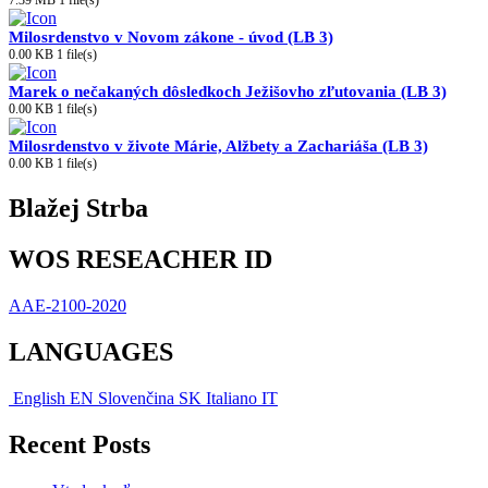
7.39 MB
1 file(s)
Milosrdenstvo v Novom zákone - úvod (LB 3)
0.00 KB
1 file(s)
Marek o nečakaných dôsledkoch Ježišovho zľutovania (LB 3)
0.00 KB
1 file(s)
Milosrdenstvo v živote Márie, Alžbety a Zachariáša (LB 3)
0.00 KB
1 file(s)
Blažej Strba
WOS RESEACHER ID
AAE-2100-2020
LANGUAGES
English
EN
Slovenčina
SK
Italiano
IT
Recent Posts