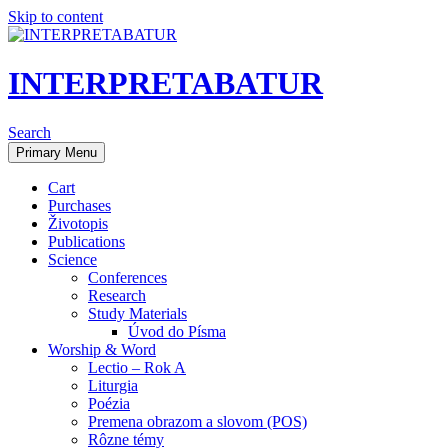
Skip to content
INTERPRETABATUR
Search
Primary Menu
Cart
Purchases
Životopis
Publications
Science
Conferences
Research
Study Materials
Úvod do Písma
Worship & Word
Lectio – Rok A
Liturgia
Poézia
Premena obrazom a slovom (POS)
Rôzne témy