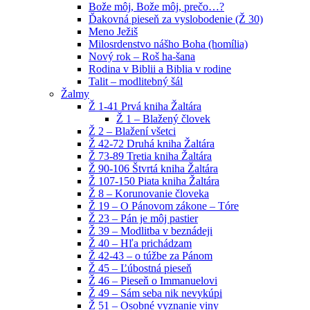
Bože môj, Bože môj, prečo…?
Ďakovná pieseň za vyslobodenie (Ž 30)
Meno Ježiš
Milosrdenstvo nášho Boha (homília)
Nový rok – Roš ha-šana
Rodina v Biblii a Biblia v rodine
Talit – modlitebný šál
Žalmy
Ž 1-41 Prvá kniha Žaltára
Ž 1 – Blažený človek
Ž 2 – Blažení všetci
Ž 42-72 Druhá kniha Žaltára
Ž 73-89 Tretia kniha Žaltára
Ž 90-106 Štvrtá kniha Žaltára
Ž 107-150 Piata kniha Žaltára
Ž 8 – Korunovanie človeka
Ž 19 – O Pánovom zákone – Tóre
Ž 23 – Pán je môj pastier
Ž 39 – Modlitba v beznádeji
Ž 40 – Hľa prichádzam
Ž 42-43 – o túžbe za Pánom
Ž 45 – Ľúbostná pieseň
Ž 46 – Pieseň o Immanuelovi
Ž 49 – Sám seba nik nevykúpi
Ž 51 – Osobné vyznanie viny