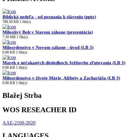
Biblická nedeľa - od poznania k sláveniu (pptx)
780.50 KB
1 file(s)
Milostivý Boh v Starom zákone (prezentácia)
7.39 MB
1 file(s)
Milosrdenstvo v Novom zákone - úvod (LB 3)
0.00 KB
1 file(s)
Marek o nečakaných dôsledkoch Ježišovho zľutovania (LB 3)
0.00 KB
1 file(s)
Milosrdenstvo v živote Márie, Alžbety a Zachariáša (LB 3)
0.00 KB
1 file(s)
Blažej Strba
WOS RESEACHER ID
AAE-2100-2020
LANGUAGES