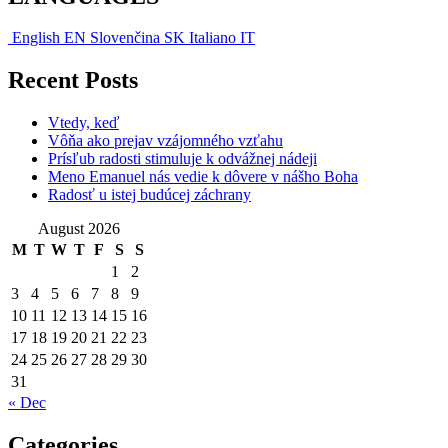
English
EN
Slovenčina
SK
Italiano
IT
Recent Posts
Vtedy, keď
Vôňa ako prejav vzájomného vzťahu
Prísľub radosti stimuluje k odvážnej nádeji
Meno Emanuel nás vedie k dôvere v nášho Boha
Radosť u istej budúcej záchrany
August 2026
M
T
W
T
F
S
S
1
2
3
4
5
6
7
8
9
10
11
12
13
14
15
16
17
18
19
20
21
22
23
24
25
26
27
28
29
30
31
« Dec
Categories