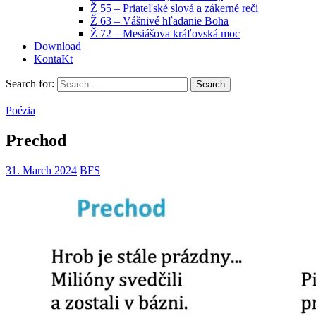
Ž 55 – Priateľské slová a zákerné reči
Ž 63 – Vášnivé hľadanie Boha
Ž 72 – Mesiášova kráľovská moc
Download
KontaKt
Search for:
Poézia
Prechod
31. March 2024
BFS