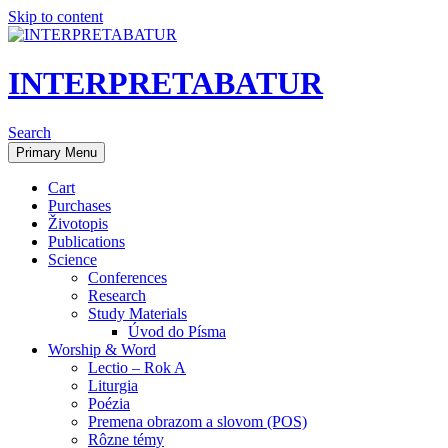
Skip to content
INTERPRETABATUR
Search
Primary Menu
Cart
Purchases
Životopis
Publications
Science
Conferences
Research
Study Materials
Úvod do Písma
Worship & Word
Lectio – Rok A
Liturgia
Poézia
Premena obrazom a slovom (POS)
Rôzne témy