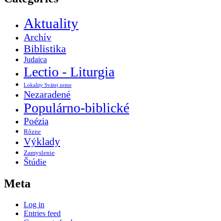
Aktuality
Archív
Biblistika
Judaica
Lectio - Liturgia
Lokality Svätej zeme
Nezaradené
Populárno-biblické
Poézia
Rôzne
Výklady
Zamyslenie
Štúdie
Meta
Log in
Entries feed