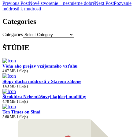
Previous Post
Nové stvorenie – nesmierne dobré
Next Post
Pozvanie
múdrosti k múdrosti
Categories
Categories
ŠTÚDIE
Vôňa ako prejav vzájomného vzťahu
4.07 MB
1 file(s)
Stopy ducha múdrosti v Starom zákone
1.63 MB
1 file(s)
Štruktúra Nehemiášovej kajúcej modlitby
4.78 MB
1 file(s)
Ten Times on Sinai
5.60 MB
1 file(s)