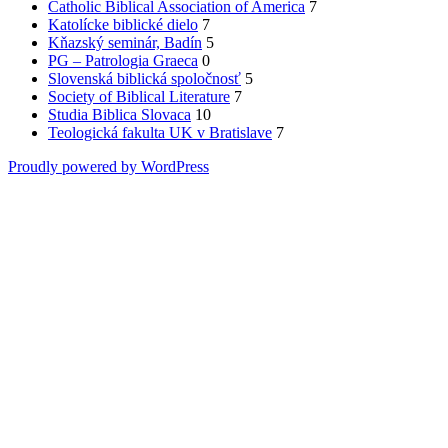
Catholic Biblical Association of America
7
Katolícke biblické dielo
7
Kňazský seminár, Badín
5
PG – Patrologia Graeca
0
Slovenská biblická spoločnosť
5
Society of Biblical Literature
7
Studia Biblica Slovaca
10
Teologická fakulta UK v Bratislave
7
Proudly powered by WordPress