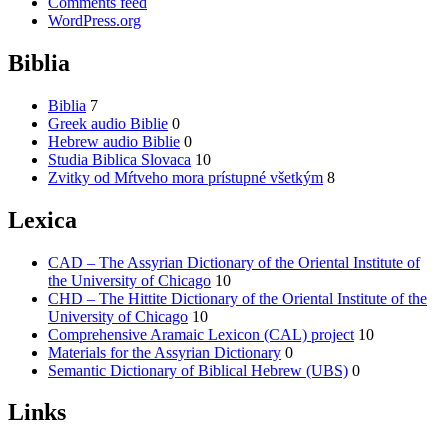
Comments feed
WordPress.org
Biblia
Biblia
7
Greek audio Biblie
0
Hebrew audio Biblie
0
Studia Biblica Slovaca
10
Zvitky od Mŕtveho mora prístupné všetkým
8
Lexica
CAD – The Assyrian Dictionary of the Oriental Institute of
the University of Chicago
10
CHD – The Hittite Dictionary of the Oriental Institute of the
University of Chicago
10
Comprehensive Aramaic Lexicon (CAL) project
10
Materials for the Assyrian Dictionary
0
Semantic Dictionary of Biblical Hebrew (UBS)
0
Links