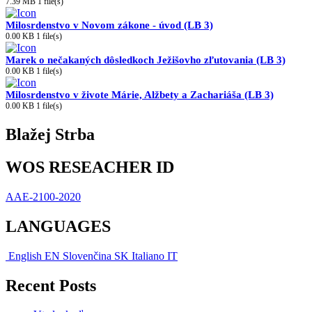
7.39 MB
1 file(s)
Milosrdenstvo v Novom zákone - úvod (LB 3)
0.00 KB
1 file(s)
Marek o nečakaných dôsledkoch Ježišovho zľutovania (LB 3)
0.00 KB
1 file(s)
Milosrdenstvo v živote Márie, Alžbety a Zachariáša (LB 3)
0.00 KB
1 file(s)
Blažej Strba
WOS RESEACHER ID
AAE-2100-2020
LANGUAGES
English
EN
Slovenčina
SK
Italiano
IT
Recent Posts