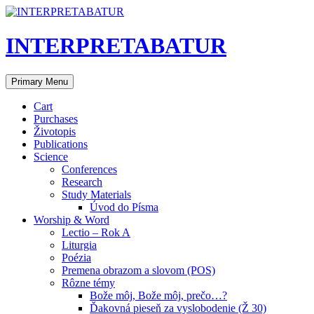
Skip
to
content
INTERPRETABATUR
Search
Primary Menu
Cart
Purchases
Životopis
Publications
Science
Conferences
Research
Study Materials
Úvod do Písma
Worship & Word
Lectio – Rok A
Liturgia
Poézia
Premena obrazom a slovom (POS)
Rôzne témy
Bože môj, Bože môj, prečo…?
Ďakovná pieseň za vyslobodenie (Ž 30)