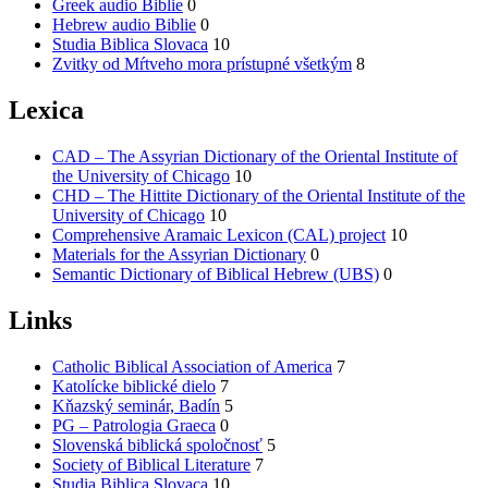
Greek audio Biblie
0
Hebrew audio Biblie
0
Studia Biblica Slovaca
10
Zvitky od Mŕtveho mora prístupné všetkým
8
Lexica
CAD – The Assyrian Dictionary of the Oriental Institute of
the University of Chicago
10
CHD – The Hittite Dictionary of the Oriental Institute of the
University of Chicago
10
Comprehensive Aramaic Lexicon (CAL) project
10
Materials for the Assyrian Dictionary
0
Semantic Dictionary of Biblical Hebrew (UBS)
0
Links
Catholic Biblical Association of America
7
Katolícke biblické dielo
7
Kňazský seminár, Badín
5
PG – Patrologia Graeca
0
Slovenská biblická spoločnosť
5
Society of Biblical Literature
7
Studia Biblica Slovaca
10