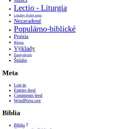
Judaica
Lectio - Liturgia
Lokality Svätej zeme
Nezaradené
Populárno-biblické
Poézia
Rôzne
Výklady
Zamyslenie
Štúdie
Meta
Log in
Entries feed
Comments feed
WordPress.org
Biblia
Biblia
7