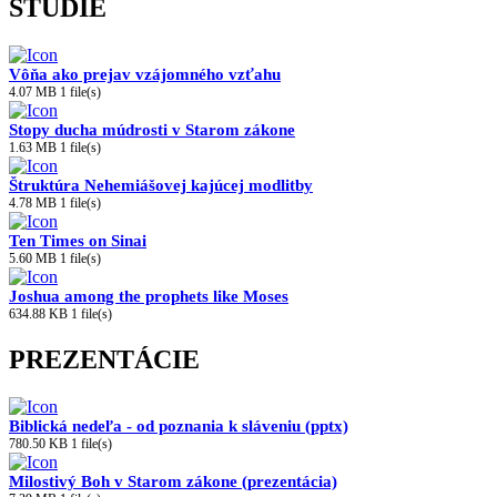
ŠTÚDIE
Vôňa ako prejav vzájomného vzťahu
4.07 MB
1 file(s)
Stopy ducha múdrosti v Starom zákone
1.63 MB
1 file(s)
Štruktúra Nehemiášovej kajúcej modlitby
4.78 MB
1 file(s)
Ten Times on Sinai
5.60 MB
1 file(s)
Joshua among the prophets like Moses
634.88 KB
1 file(s)
PREZENTÁCIE
Biblická nedeľa - od poznania k sláveniu (pptx)
780.50 KB
1 file(s)
Milostivý Boh v Starom zákone (prezentácia)