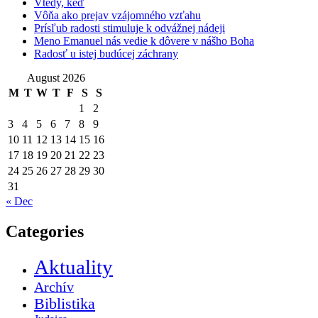
Vtedy, keď
Vôňa ako prejav vzájomného vzťahu
Prísľub radosti stimuluje k odvážnej nádeji
Meno Emanuel nás vedie k dôvere v nášho Boha
Radosť u istej budúcej záchrany
August 2026
M
T
W
T
F
S
S
1
2
3
4
5
6
7
8
9
10
11
12
13
14
15
16
17
18
19
20
21
22
23
24
25
26
27
28
29
30
31
« Dec
Categories
Aktuality
Archív
Biblistika