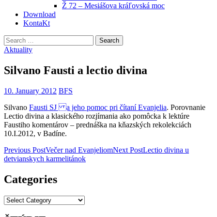
Ž 72 – Mesiášova kráľovská moc
Download
KontaKt
Search
for:
Aktuality
Silvano Fausti a lectio divina
10. January 2012
BFS
Silvano
Fausti SJ a jeho pomoc pri čítaní Evanjelia
. Porovnanie
Lectio divina a klasického rozjímania ako pomôcka k lektúre
Faustiho komentárov – prednáška na kňazských rekolekciách
10.I.2012, v Badíne.
Post
Previous Post
Večer nad Evanjeliom
Next Post
Lectio divina u
detvianskych karmelitánok
navigation
Categories
Categories