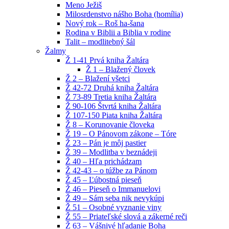
Meno Ježiš
Milosrdenstvo nášho Boha (homília)
Nový rok – Roš ha-šana
Rodina v Biblii a Biblia v rodine
Talit – modlitebný šál
Žalmy
Ž 1-41 Prvá kniha Žaltára
Ž 1 – Blažený človek
Ž 2 – Blažení všetci
Ž 42-72 Druhá kniha Žaltára
Ž 73-89 Tretia kniha Žaltára
Ž 90-106 Štvrtá kniha Žaltára
Ž 107-150 Piata kniha Žaltára
Ž 8 – Korunovanie človeka
Ž 19 – O Pánovom zákone – Tóre
Ž 23 – Pán je môj pastier
Ž 39 – Modlitba v beznádeji
Ž 40 – Hľa prichádzam
Ž 42-43 – o túžbe za Pánom
Ž 45 – Ľúbostná pieseň
Ž 46 – Pieseň o Immanuelovi
Ž 49 – Sám seba nik nevykúpi
Ž 51 – Osobné vyznanie viny
Ž 55 – Priateľské slová a zákerné reči
Ž 63 – Vášnivé hľadanie Boha