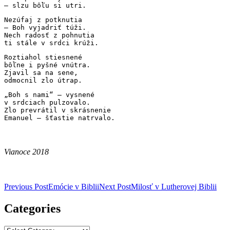
– slzu bôľu si utri.
Nezúfaj z potknutia
– Boh vyjadriť túži.
Nech radosť z pohnutia
ti stále v srdci krúži.
Roztiahol stiesnené
bôľne i pyšné vnútra.
Zjavil sa na sene,
odmocnil zlo útrap.
„Boh s nami“ – vysnené
v srdciach pulzovalo.
Zlo prevrátil v skrásnenie
Emanuel – šťastie natrvalo.
Vianoce 2018
Post
Previous Post
Emócie v Biblii
Next Post
Milosť v Lutherovej Biblii
navigation
Categories
Categories