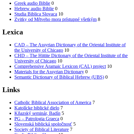
Greek audio Biblie
0
Hebrew audio Biblie
0
Studia Biblica Slovaca
10
Zvitky od Mŕtveho mora prístupné všetkým
8
Lexica
CAD – The Assyrian Dictionary of the Oriental Institute of
the University of Chicago
10
CHD – The Hittite Dictionary of the Oriental Institute of the
University of Chicago
10
Comprehensive Aramaic Lexicon (CAL) project
10
Materials for the Assyrian Dictionary
0
Semantic Dictionary of Biblical Hebrew (UBS)
0
Links
Catholic Biblical Association of America
7
Katolícke biblické dielo
7
Kňazský seminár, Badín
5
PG – Patrologia Graeca
0
Slovenská biblická spoločnosť
5
Society of Biblical Literature
7