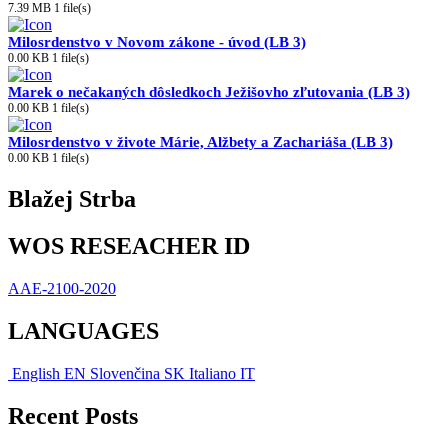
7.39 MB
1 file(s)
Milosrdenstvo v Novom zákone - úvod (LB 3)
0.00 KB
1 file(s)
Marek o nečakaných dôsledkoch Ježišovho zľutovania (LB 3)
0.00 KB
1 file(s)
Milosrdenstvo v živote Márie, Alžbety a Zachariáša (LB 3)
0.00 KB
1 file(s)
Blažej Strba
WOS RESEACHER ID
AAE-2100-2020
LANGUAGES
English
EN
Slovenčina
SK
Italiano
IT
Recent Posts