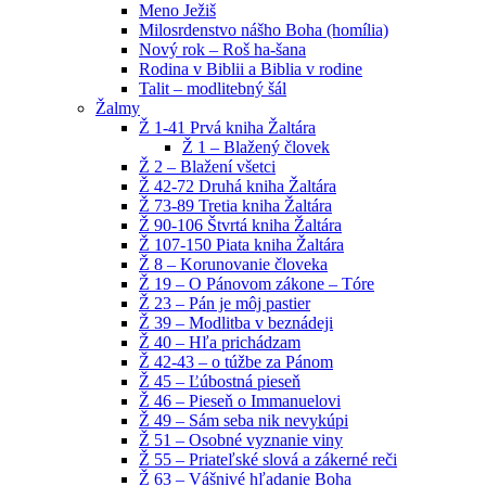
Meno Ježiš
Milosrdenstvo nášho Boha (homília)
Nový rok – Roš ha-šana
Rodina v Biblii a Biblia v rodine
Talit – modlitebný šál
Žalmy
Ž 1-41 Prvá kniha Žaltára
Ž 1 – Blažený človek
Ž 2 – Blažení všetci
Ž 42-72 Druhá kniha Žaltára
Ž 73-89 Tretia kniha Žaltára
Ž 90-106 Štvrtá kniha Žaltára
Ž 107-150 Piata kniha Žaltára
Ž 8 – Korunovanie človeka
Ž 19 – O Pánovom zákone – Tóre
Ž 23 – Pán je môj pastier
Ž 39 – Modlitba v beznádeji
Ž 40 – Hľa prichádzam
Ž 42-43 – o túžbe za Pánom
Ž 45 – Ľúbostná pieseň
Ž 46 – Pieseň o Immanuelovi
Ž 49 – Sám seba nik nevykúpi
Ž 51 – Osobné vyznanie viny
Ž 55 – Priateľské slová a zákerné reči
Ž 63 – Vášnivé hľadanie Boha