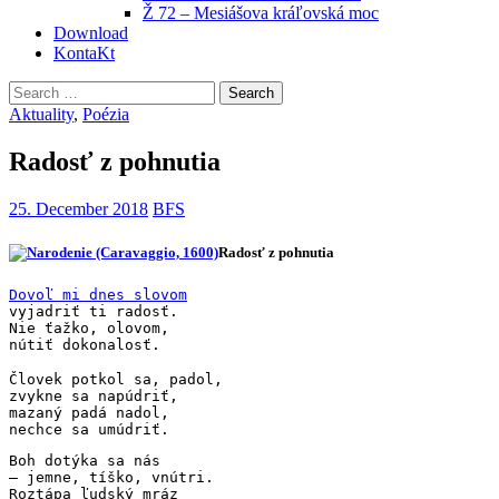
Ž 72 – Mesiášova kráľovská moc
Download
KontaKt
Search
for:
Aktuality
,
Poézia
Radosť z pohnutia
25. December 2018
BFS
Radosť z pohnutia
Dovoľ mi dnes slovom
vyjadriť ti radosť.

Nie ťažko, olovom,

Človek potkol sa, padol,
zvykne sa napúdriť,
mazaný padá nadol,
nechce sa umúdriť.
Boh dotýka sa nás
– jemne, tíško, vnútri.
Roztápa ľudský mráz