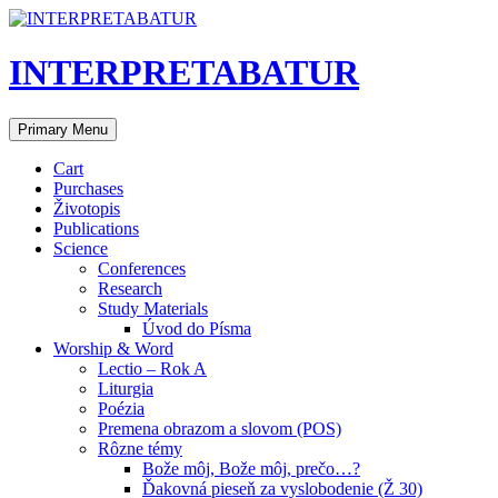
Skip
to
content
INTERPRETABATUR
Search
Primary Menu
Cart
Purchases
Životopis
Publications
Science
Conferences
Research
Study Materials
Úvod do Písma
Worship & Word
Lectio – Rok A
Liturgia
Poézia
Premena obrazom a slovom (POS)
Rôzne témy
Bože môj, Bože môj, prečo…?
Ďakovná pieseň za vyslobodenie (Ž 30)