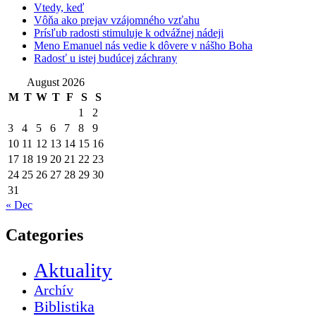
Vtedy, keď
Vôňa ako prejav vzájomného vzťahu
Prísľub radosti stimuluje k odvážnej nádeji
Meno Emanuel nás vedie k dôvere v nášho Boha
Radosť u istej budúcej záchrany
August 2026
M
T
W
T
F
S
S
1
2
3
4
5
6
7
8
9
10
11
12
13
14
15
16
17
18
19
20
21
22
23
24
25
26
27
28
29
30
31
« Dec
Categories
Aktuality
Archív
Biblistika