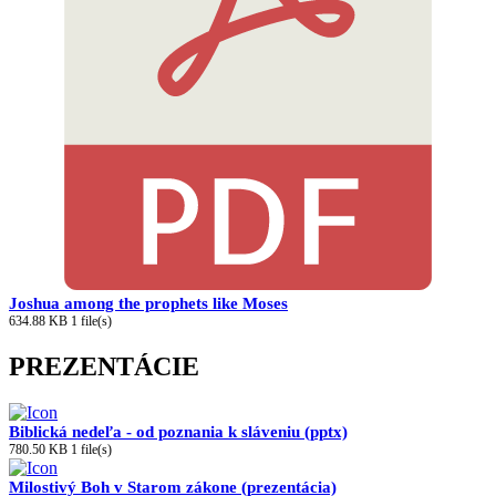
Joshua among the prophets like Moses
634.88 KB
1 file(s)
PREZENTÁCIE
Biblická nedeľa - od poznania k sláveniu (pptx)
780.50 KB
1 file(s)
Milostivý Boh v Starom zákone (prezentácia)