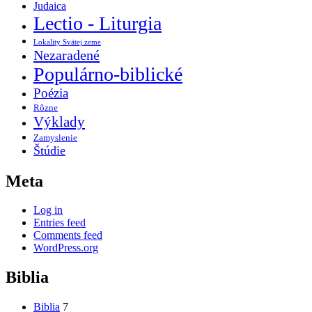
Judaica
Lectio - Liturgia
Lokality Svätej zeme
Nezaradené
Populárno-biblické
Poézia
Rôzne
Výklady
Zamyslenie
Štúdie
Meta
Log in
Entries feed
Comments feed
WordPress.org
Biblia
Biblia
7