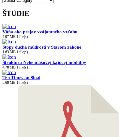
ŠTÚDIE
Vôňa ako prejav vzájomného vzťahu
4.07 MB
1 file(s)
Stopy ducha múdrosti v Starom zákone
1.63 MB
1 file(s)
Štruktúra Nehemiášovej kajúcej modlitby
4.78 MB
1 file(s)
Ten Times on Sinai
5.60 MB
1 file(s)