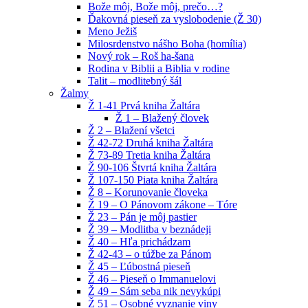
Bože môj, Bože môj, prečo…?
Ďakovná pieseň za vyslobodenie (Ž 30)
Meno Ježiš
Milosrdenstvo nášho Boha (homília)
Nový rok – Roš ha-šana
Rodina v Biblii a Biblia v rodine
Talit – modlitebný šál
Žalmy
Ž 1-41 Prvá kniha Žaltára
Ž 1 – Blažený človek
Ž 2 – Blažení všetci
Ž 42-72 Druhá kniha Žaltára
Ž 73-89 Tretia kniha Žaltára
Ž 90-106 Štvrtá kniha Žaltára
Ž 107-150 Piata kniha Žaltára
Ž 8 – Korunovanie človeka
Ž 19 – O Pánovom zákone – Tóre
Ž 23 – Pán je môj pastier
Ž 39 – Modlitba v beznádeji
Ž 40 – Hľa prichádzam
Ž 42-43 – o túžbe za Pánom
Ž 45 – Ľúbostná pieseň
Ž 46 – Pieseň o Immanuelovi
Ž 49 – Sám seba nik nevykúpi
Ž 51 – Osobné vyznanie viny