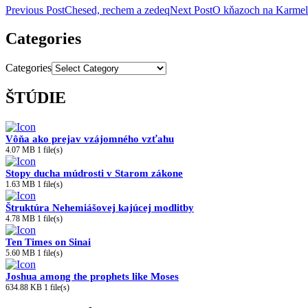
Previous Post
Chesed, rechem a zedeq
Next Post
O kňazoch na Karmel
Categories
Categories
ŠTÚDIE
Vôňa ako prejav vzájomného vzťahu
4.07 MB
1 file(s)
Stopy ducha múdrosti v Starom zákone
1.63 MB
1 file(s)
Štruktúra Nehemiášovej kajúcej modlitby
4.78 MB
1 file(s)
Ten Times on Sinai
5.60 MB
1 file(s)
Joshua among the prophets like Moses
634.88 KB
1 file(s)