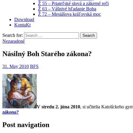
Ž 55 – Priateľské slová a zákerné reči
Ž 63 – Vášnivé hľadanie Boha
Ž 72 – Mesiášova kráľovská moc
Download
KontaKt
Search for:
Nezaradené
Násilný Boh Starého zákona?
31. May 2010
BFS
V stredu 2. júna 2010
, si učitelia Katolíckeho g
zákona?
Post navigation