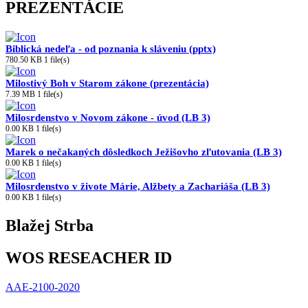
PREZENTÁCIE
Biblická nedeľa - od poznania k sláveniu (pptx)
780.50 KB
1 file(s)
Milostivý Boh v Starom zákone (prezentácia)
7.39 MB
1 file(s)
Milosrdenstvo v Novom zákone - úvod (LB 3)
0.00 KB
1 file(s)
Marek o nečakaných dôsledkoch Ježišovho zľutovania (LB 3)
0.00 KB
1 file(s)
Milosrdenstvo v živote Márie, Alžbety a Zachariáša (LB 3)
0.00 KB
1 file(s)
Blažej Strba
WOS RESEACHER ID
AAE-2100-2020