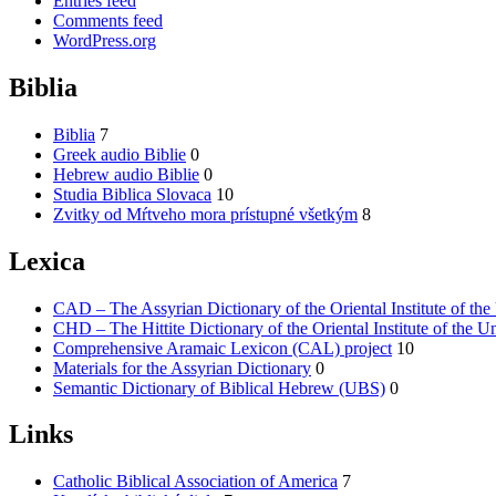
Entries feed
Comments feed
WordPress.org
Biblia
Biblia
7
Greek audio Biblie
0
Hebrew audio Biblie
0
Studia Biblica Slovaca
10
Zvitky od Mŕtveho mora prístupné všetkým
8
Lexica
CAD – The Assyrian Dictionary of the Oriental Institute of the
CHD – The Hittite Dictionary of the Oriental Institute of the U
Comprehensive Aramaic Lexicon (CAL) project
10
Materials for the Assyrian Dictionary
0
Semantic Dictionary of Biblical Hebrew (UBS)
0
Links
Catholic Biblical Association of America
7