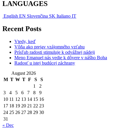
LANGUAGES
English
EN
Slovenčina
SK
Italiano
IT
Recent Posts
Vtedy, keď
Vôňa ako prejav vzájomného vzťahu
Prísľub radosti stimuluje k odvážnej nádeji
Meno Emanuel nás vedie k dôvere v nášho Boha
Radosť u istej budúcej záchrany
August 2026
M
T
W
T
F
S
S
1
2
3
4
5
6
7
8
9
10
11
12
13
14
15
16
17
18
19
20
21
22
23
24
25
26
27
28
29
30
31
« Dec