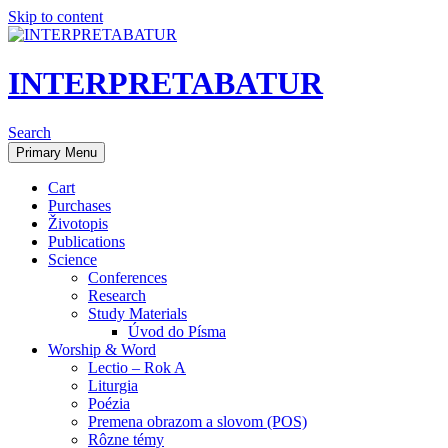
Skip to content
INTERPRETABATUR
Search
Primary Menu
Cart
Purchases
Životopis
Publications
Science
Conferences
Research
Study Materials
Úvod do Písma
Worship & Word
Lectio – Rok A
Liturgia
Poézia
Premena obrazom a slovom (POS)
Rôzne témy