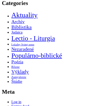
Categories
Aktuality
Archív
Biblistika
Judaica
Lectio - Liturgia
Lokality Svätej zeme
Nezaradené
Populárno-biblické
Poézia
Rôzne
Výklady
Zamyslenie
Štúdie
Meta
Log in