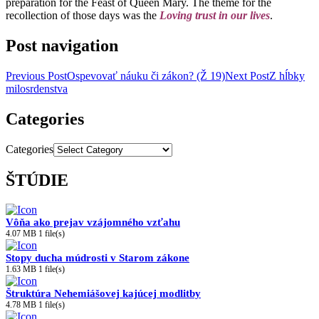
preparation for the Feast of Queen Mary. The theme for the
recollection of those days was the
Loving trust in our lives
.
Post navigation
Previous Post
Ospevovať náuku či zákon? (Ž 19)
Next Post
Z hĺbky
milosrdenstva
Categories
Categories
ŠTÚDIE
Vôňa ako prejav vzájomného vzťahu
4.07 MB
1 file(s)
Stopy ducha múdrosti v Starom zákone
1.63 MB
1 file(s)
Štruktúra Nehemiášovej kajúcej modlitby
4.78 MB
1 file(s)