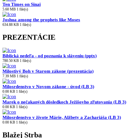
Ten Times on Sinai
5.60 MB
1 file(s)
Joshua among the prophets like Moses
634.88 KB
1 file(s)
PREZENTÁCIE
Biblická nedeľa - od poznania k sláveniu (pptx)
780.50 KB
1 file(s)
Milostivý Boh v Starom zákone (prezentácia)
7.39 MB
1 file(s)
Milosrdenstvo v Novom zákone - úvod (LB 3)
0.00 KB
1 file(s)
Marek o nečakaných dôsledkoch Ježišovho zľutovania (LB 3)
0.00 KB
1 file(s)
Milosrdenstvo v živote Márie, Alžbety a Zachariáša (LB 3)
0.00 KB
1 file(s)
Blažej Strba