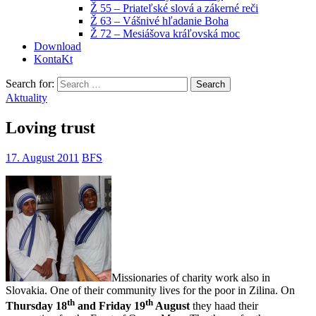
Ž 55 – Priateľské slová a zákerné reči
Ž 63 – Vášnivé hľadanie Boha
Ž 72 – Mesiášova kráľovská moc
Download
KontaKt
Search for:
Aktuality
Loving trust
17. August 2011
BFS
Missionaries of charity work also in
Slovakia. One of their community lives for the poor in Zilina. On
th
th
Thursday 18
and Friday 19
August
they haad their