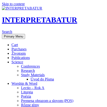
Skip to content
INTERPRETABATUR
Search
Primary Menu
Cart
Purchases
Životopis
Publications
Science
Conferences
Research
Study Materials
Úvod do Písma
Worship & Word
Lectio – Rok A
Liturgia
Poézia
Premena obrazom a slovom (POS)
Rôzne témy