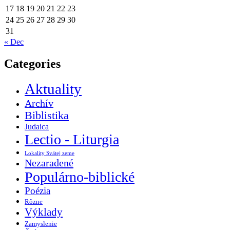
17
18
19
20
21
22
23
24
25
26
27
28
29
30
31
« Dec
Categories
Aktuality
Archív
Biblistika
Judaica
Lectio - Liturgia
Lokality Svätej zeme
Nezaradené
Populárno-biblické
Poézia
Rôzne
Výklady
Zamyslenie