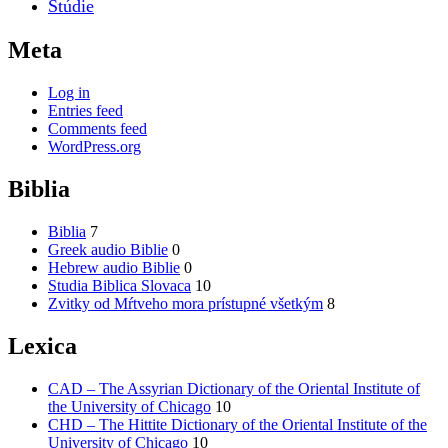
Štúdie
Meta
Log in
Entries feed
Comments feed
WordPress.org
Biblia
Biblia
7
Greek audio Biblie
0
Hebrew audio Biblie
0
Studia Biblica Slovaca
10
Zvitky od Mŕtveho mora prístupné všetkým
8
Lexica
CAD – The Assyrian Dictionary of the Oriental Institute of
the University of Chicago
10
CHD – The Hittite Dictionary of the Oriental Institute of the
University of Chicago
10