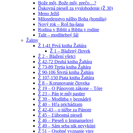
Bože môj, Bože môj, prečo…?
Ďakovná pieseň za vyslobodenie (Ž 30)
Meno Ježiš
Milosrdenstvo nášho Boha (homília)
Nový rok – Roš ha-šana
Rodina v Biblii a Biblia v rodine
Talit – modlitebný šál
Žalmy
Ž 1-41 Prvá kniha Žaltára
Ž 1 – Blažený človek
Ž 2 – Blažení všetci
Ž 42-72 Druhá kniha Žaltára
Ž 73-89 Tretia kniha Žaltára
Ž 90-106 Štvrtá kniha Žaltára
Ž 107-150 Piata kniha Žaltára
Ž 8 – Korunovanie človeka
Ž 19 – O Pánovom zákone – Tóre
Ž 23 – Pán je môj pastier
Ž 39 – Modlitba v beznádeji
Ž 40 – Hľa prichádzam
Ž 42-43 – o túžbe za Pánom
Ž 45 – Ľúbostná pieseň
Ž 46 – Pieseň o Immanuelovi
Ž 49 – Sám seba nik nevykúpi
Ž 51 – Osobné vyznanie viny