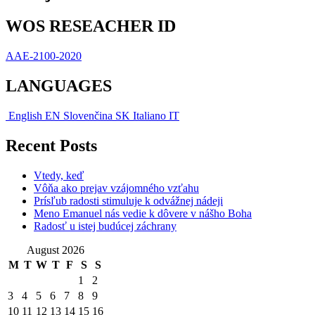
WOS RESEACHER ID
AAE-2100-2020
LANGUAGES
English
EN
Slovenčina
SK
Italiano
IT
Recent Posts
Vtedy, keď
Vôňa ako prejav vzájomného vzťahu
Prísľub radosti stimuluje k odvážnej nádeji
Meno Emanuel nás vedie k dôvere v nášho Boha
Radosť u istej budúcej záchrany
August 2026
M
T
W
T
F
S
S
1
2
3
4
5
6
7
8
9
10
11
12
13
14
15
16