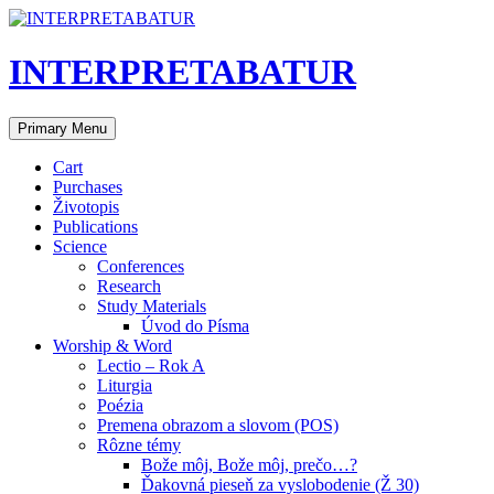
Skip
to
content
INTERPRETABATUR
Search
Primary Menu
Cart
Purchases
Životopis
Publications
Science
Conferences
Research
Study Materials
Úvod do Písma
Worship & Word
Lectio – Rok A
Liturgia
Poézia
Premena obrazom a slovom (POS)
Rôzne témy
Bože môj, Bože môj, prečo…?
Ďakovná pieseň za vyslobodenie (Ž 30)