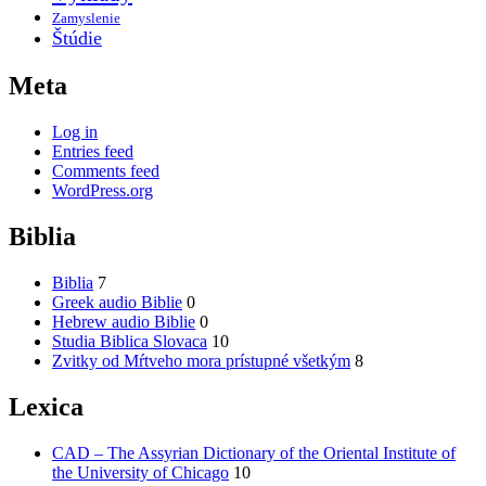
Zamyslenie
Štúdie
Meta
Log in
Entries feed
Comments feed
WordPress.org
Biblia
Biblia
7
Greek audio Biblie
0
Hebrew audio Biblie
0
Studia Biblica Slovaca
10
Zvitky od Mŕtveho mora prístupné všetkým
8
Lexica
CAD – The Assyrian Dictionary of the Oriental Institute of
the University of Chicago
10