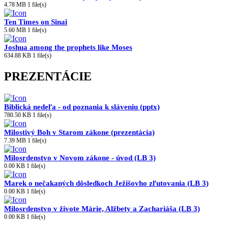
4.78 MB
1 file(s)
Ten Times on Sinai
5.60 MB
1 file(s)
Joshua among the prophets like Moses
634.88 KB
1 file(s)
PREZENTÁCIE
Biblická nedeľa - od poznania k sláveniu (pptx)
780.50 KB
1 file(s)
Milostivý Boh v Starom zákone (prezentácia)
7.39 MB
1 file(s)
Milosrdenstvo v Novom zákone - úvod (LB 3)
0.00 KB
1 file(s)
Marek o nečakaných dôsledkoch Ježišovho zľutovania (LB 3)
0.00 KB
1 file(s)
Milosrdenstvo v živote Márie, Alžbety a Zachariáša (LB 3)
0.00 KB
1 file(s)