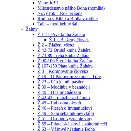
Meno Ježiš
Milosrdenstvo nášho Boha (homília)
Nový rok – Roš ha-šana
Rodina v Biblii a Biblia v rodine
Talit – modlitebný šál
Žalmy
Ž 1-41 Prvá kniha Žaltára
Ž 1 – Blažený človek
Ž 2 – Blažení všetci
Ž 42-72 Druhá kniha Žaltára
Ž 73-89 Tretia kniha Žaltára
Ž 90-106 Štvrtá kniha Žaltára
Ž 107-150 Piata kniha Žaltára
Ž 8 – Korunovanie človeka
Ž 19 – O Pánovom zákone – Tóre
Ž 23 – Pán je môj pastier
Ž 39 – Modlitba v beznádeji
Ž 40 – Hľa prichádzam
Ž 42-43 – o túžbe za Pánom
Ž 45 – Ľúbostná pieseň
Ž 46 – Pieseň o Immanuelovi
Ž 49 – Sám seba nik nevykúpi
Ž 51 – Osobné vyznanie viny
Ž 55 – Priateľské slová a zákerné reči
Ž 63 – Vášnivé hľadanie Boha