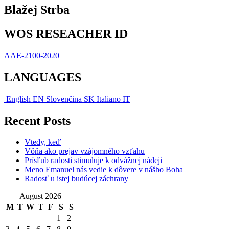
Blažej Strba
WOS RESEACHER ID
AAE-2100-2020
LANGUAGES
English
EN
Slovenčina
SK
Italiano
IT
Recent Posts
Vtedy, keď
Vôňa ako prejav vzájomného vzťahu
Prísľub radosti stimuluje k odvážnej nádeji
Meno Emanuel nás vedie k dôvere v nášho Boha
Radosť u istej budúcej záchrany
August 2026
M
T
W
T
F
S
S
1
2