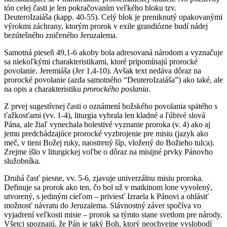
tón celej časti je len pokračovaním veľkého bloku tzv.
DeuteroIzaiáša (kapp. 40-55). Celý blok je preniknutý opakovanými
výrokmi záchrany, ktorým prorok v exile grandiózne budí nádej
bezútešného zničeného Jeruzalema.
Samotná pieseň 49,1-6 akoby bola adresovaná národom a vyznačuje
sa niekoľkými charakteristikami, ktoré pripomínajú prorocké
povolanie. Jeremiáša (Jer 1,4-10). Avšak text nedáva dôraz na
prorocké povolanie (azda samotného “DeuteroIzaiáša”) ako také, ale
na opis a charakteristiku
prorockého
poslania
.
Z prvej sugestívnej časti o oznámení božského povolania spätého s
ťažkosťami (vv. 1-4), liturgia vybrala len kladné a ľúbivé slová
Pána, ale žiaľ vynechala bolestivé vyznanie proroka (v. 4) ako aj
jemu predchádzajúce prorocké vyzbrojenie pre misiu (jazyk ako
meč, v tieni Božej ruky, naostrený šíp, vložený do Božieho tulca).
Zrejme išlo v liturgickej voľbe o dôraz na misijné prvky Pánovho
služobníka.
Druhá časť piesne, vv. 5-6, zjavuje univerzálnu misiu proroka.
Definuje sa prorok ako ten, čo bol už v matkinom lone vyvolený,
utvorený, s jediným cieľom – priviesť Izraela k Pánovi a ohlásiť
možnosť návratu do Jeruzalema. Slávnostný záver spočíva vo
vyjadrení veľkosti misie – prorok sa týmto stane svetlom pre národy.
Všetci spoznajú, že Pán je taký Boh, ktorý neochvejne vyslobodí