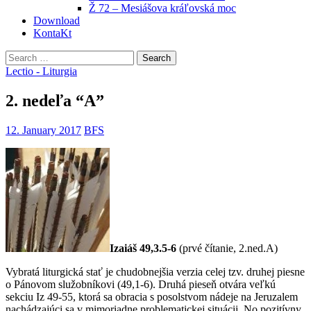
Ž 72 – Mesiášova kráľovská moc
Download
KontaKt
Search
for:
Lectio - Liturgia
2. nedeľa “A”
12. January 2017
BFS
Izaiáš 49,3.5-6
(prvé čítanie, 2.ned.A)
Vybratá liturgická stať je chudobnejšia verzia celej tzv. druhej piesne
o Pánovom služobníkovi (49,1-6). Druhá pieseň otvára veľkú
sekciu Iz 49-55, ktorá sa obracia s posolstvom nádeje na Jeruzalem
nachádzajúci sa
v mimoriadne problematickej situácii. No pozitívny