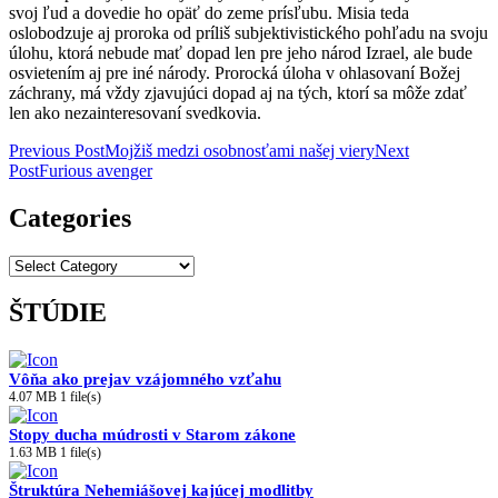
svoj ľud a dovedie ho opäť do zeme prísľubu. Misia teda
oslobodzuje aj proroka od príliš subjektivistického pohľadu na svoju
úlohu, ktorá nebude mať dopad len pre jeho národ Izrael, ale bude
osvietením aj pre iné národy. Prorocká úloha v ohlasovaní Božej
záchrany, má vždy zjavujúci dopad aj na tých, ktorí sa môže zdať
len ako nezainteresovaní svedkovia.
Post
Previous Post
Mojžiš medzi osobnosťami našej viery
Next
Post
Furious avenger
navigation
Categories
Categories
ŠTÚDIE
Vôňa ako prejav vzájomného vzťahu
4.07 MB
1 file(s)
Stopy ducha múdrosti v Starom zákone
1.63 MB
1 file(s)
Štruktúra Nehemiášovej kajúcej modlitby