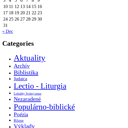
3
4
5
6
7
8
9
10
11
12
13
14
15
16
17
18
19
20
21
22
23
24
25
26
27
28
29
30
31
« Dec
Categories
Aktuality
Archív
Biblistika
Judaica
Lectio - Liturgia
Lokality Svätej zeme
Nezaradené
Populárno-biblické
Poézia
Rôzne
Výklady