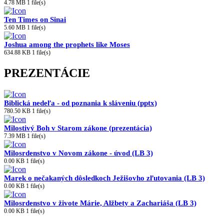
4.78 MB
1 file(s)
Ten Times on Sinai
5.60 MB
1 file(s)
Joshua among the prophets like Moses
634.88 KB
1 file(s)
PREZENTÁCIE
Biblická nedeľa - od poznania k sláveniu (pptx)
780.50 KB
1 file(s)
Milostivý Boh v Starom zákone (prezentácia)
7.39 MB
1 file(s)
Milosrdenstvo v Novom zákone - úvod (LB 3)
0.00 KB
1 file(s)
Marek o nečakaných dôsledkoch Ježišovho zľutovania (LB 3)
0.00 KB
1 file(s)
Milosrdenstvo v živote Márie, Alžbety a Zachariáša (LB 3)
0.00 KB
1 file(s)