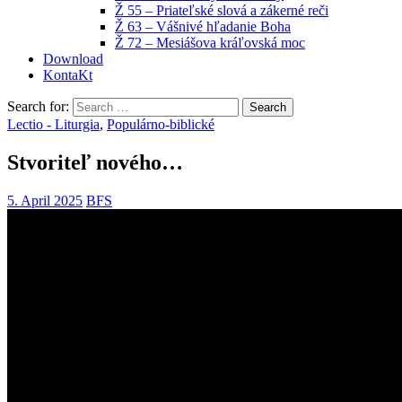
Ž 55 – Priateľské slová a zákerné reči
Ž 63 – Vášnivé hľadanie Boha
Ž 72 – Mesiášova kráľovská moc
Download
KontaKt
Search for:
Lectio - Liturgia
,
Populárno-biblické
Stvoriteľ nového…
5. April 2025
BFS