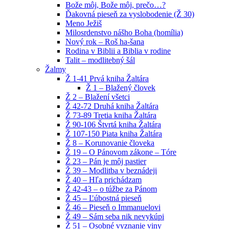
Bože môj, Bože môj, prečo…?
Ďakovná pieseň za vyslobodenie (Ž 30)
Meno Ježiš
Milosrdenstvo nášho Boha (homília)
Nový rok – Roš ha-šana
Rodina v Biblii a Biblia v rodine
Talit – modlitebný šál
Žalmy
Ž 1-41 Prvá kniha Žaltára
Ž 1 – Blažený človek
Ž 2 – Blažení všetci
Ž 42-72 Druhá kniha Žaltára
Ž 73-89 Tretia kniha Žaltára
Ž 90-106 Štvrtá kniha Žaltára
Ž 107-150 Piata kniha Žaltára
Ž 8 – Korunovanie človeka
Ž 19 – O Pánovom zákone – Tóre
Ž 23 – Pán je môj pastier
Ž 39 – Modlitba v beznádeji
Ž 40 – Hľa prichádzam
Ž 42-43 – o túžbe za Pánom
Ž 45 – Ľúbostná pieseň
Ž 46 – Pieseň o Immanuelovi
Ž 49 – Sám seba nik nevykúpi
Ž 51 – Osobné vyznanie viny