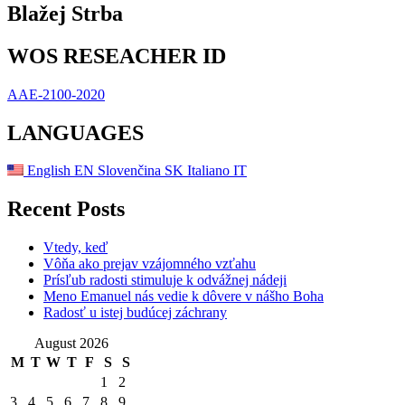
Blažej Strba
WOS RESEACHER ID
AAE-2100-2020
LANGUAGES
English
EN
Slovenčina
SK
Italiano
IT
Recent Posts
Vtedy, keď
Vôňa ako prejav vzájomného vzťahu
Prísľub radosti stimuluje k odvážnej nádeji
Meno Emanuel nás vedie k dôvere v nášho Boha
Radosť u istej budúcej záchrany
August 2026
M
T
W
T
F
S
S
1
2
3
4
5
6
7
8
9