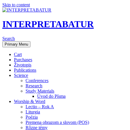
Skip to content
INTERPRETABATUR
Search
Primary Menu
Cart
Purchases
Životopis
Publications
Science
Conferences
Research
Study Materials
Úvod do Písma
Worship & Word
Lectio – Rok A
Liturgia
Poézia
Premena obrazom a slovom (POS)
Rôzne témy