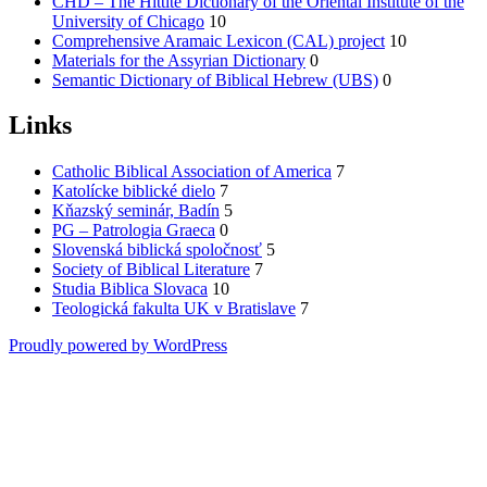
CHD – The Hittite Dictionary of the Oriental Institute of the
University of Chicago
10
Comprehensive Aramaic Lexicon (CAL) project
10
Materials for the Assyrian Dictionary
0
Semantic Dictionary of Biblical Hebrew (UBS)
0
Links
Catholic Biblical Association of America
7
Katolícke biblické dielo
7
Kňazský seminár, Badín
5
PG – Patrologia Graeca
0
Slovenská biblická spoločnosť
5
Society of Biblical Literature
7
Studia Biblica Slovaca
10
Teologická fakulta UK v Bratislave
7
Proudly powered by WordPress