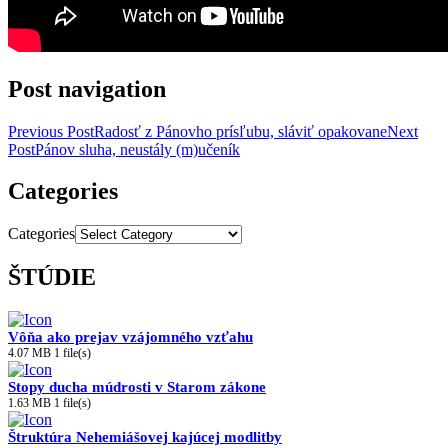
Post navigation
Previous Post
Radosť z Pánovho prísľubu, sláviť opakovane
Next
Post
Pánov sluha, neustály (m)učeník
Categories
Categories
ŠTÚDIE
Vôňa ako prejav vzájomného vzťahu
4.07 MB
1 file(s)
Stopy ducha múdrosti v Starom zákone
1.63 MB
1 file(s)
Štruktúra Nehemiášovej kajúcej modlitby