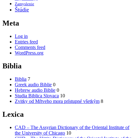
Zamyslenie
Štúdie
Meta
Log in
Entries feed
Comments feed
WordPress.org
Biblia
Biblia
7
Greek audio Biblie
0
Hebrew audio Biblie
0
Studia Biblica Slovaca
10
Zvitky od Mŕtveho mora prístupné všetkým
8
Lexica
CAD – The Assyrian Dictionary of the Oriental Institute of
the University of Chicago
10