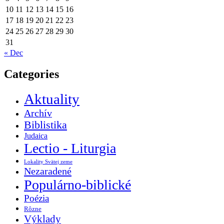
10
11
12
13
14
15
16
17
18
19
20
21
22
23
24
25
26
27
28
29
30
31
« Dec
Categories
Aktuality
Archív
Biblistika
Judaica
Lectio - Liturgia
Lokality Svätej zeme
Nezaradené
Populárno-biblické
Poézia
Rôzne
Výklady