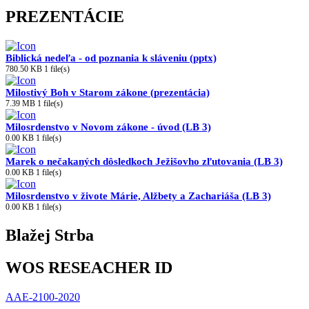
PREZENTÁCIE
Biblická nedeľa - od poznania k sláveniu (pptx)
780.50 KB
1 file(s)
Milostivý Boh v Starom zákone (prezentácia)
7.39 MB
1 file(s)
Milosrdenstvo v Novom zákone - úvod (LB 3)
0.00 KB
1 file(s)
Marek o nečakaných dôsledkoch Ježišovho zľutovania (LB 3)
0.00 KB
1 file(s)
Milosrdenstvo v živote Márie, Alžbety a Zachariáša (LB 3)
0.00 KB
1 file(s)
Blažej Strba
WOS RESEACHER ID
AAE-2100-2020