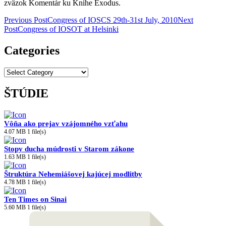
zväzok Komentár ku Knihe Exodus.
Post
Previous Post
Congress of IOSCS 29th-31st July, 2010
Next
Post
Congress of IOSOT at Helsinki
navigation
Categories
Categories
ŠTÚDIE
Vôňa ako prejav vzájomného vzťahu
4.07 MB
1 file(s)
Stopy ducha múdrosti v Starom zákone
1.63 MB
1 file(s)
Štruktúra Nehemiášovej kajúcej modlitby
4.78 MB
1 file(s)
Ten Times on Sinai
5.60 MB
1 file(s)