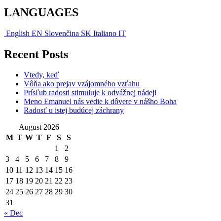
LANGUAGES
English
EN
Slovenčina
SK
Italiano
IT
Recent Posts
Vtedy, keď
Vôňa ako prejav vzájomného vzťahu
Prísľub radosti stimuluje k odvážnej nádeji
Meno Emanuel nás vedie k dôvere v nášho Boha
Radosť u istej budúcej záchrany
August 2026
M
T
W
T
F
S
S
1
2
3
4
5
6
7
8
9
10
11
12
13
14
15
16
17
18
19
20
21
22
23
24
25
26
27
28
29
30
31
« Dec