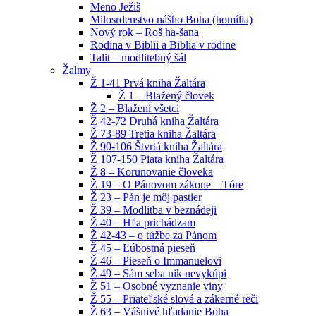
Meno Ježiš
Milosrdenstvo nášho Boha (homília)
Nový rok – Roš ha-šana
Rodina v Biblii a Biblia v rodine
Talit – modlitebný šál
Žalmy
Ž 1-41 Prvá kniha Žaltára
Ž 1 – Blažený človek
Ž 2 – Blažení všetci
Ž 42-72 Druhá kniha Žaltára
Ž 73-89 Tretia kniha Žaltára
Ž 90-106 Štvrtá kniha Žaltára
Ž 107-150 Piata kniha Žaltára
Ž 8 – Korunovanie človeka
Ž 19 – O Pánovom zákone – Tóre
Ž 23 – Pán je môj pastier
Ž 39 – Modlitba v beznádeji
Ž 40 – Hľa prichádzam
Ž 42-43 – o túžbe za Pánom
Ž 45 – Ľúbostná pieseň
Ž 46 – Pieseň o Immanuelovi
Ž 49 – Sám seba nik nevykúpi
Ž 51 – Osobné vyznanie viny
Ž 55 – Priateľské slová a zákerné reči
Ž 63 – Vášnivé hľadanie Boha