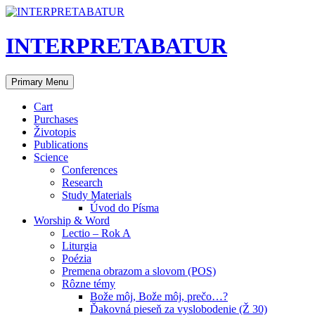
Skip
to
content
INTERPRETABATUR
Search
Primary Menu
Cart
Purchases
Životopis
Publications
Science
Conferences
Research
Study Materials
Úvod do Písma
Worship & Word
Lectio – Rok A
Liturgia
Poézia
Premena obrazom a slovom (POS)
Rôzne témy
Bože môj, Bože môj, prečo…?
Ďakovná pieseň za vyslobodenie (Ž 30)