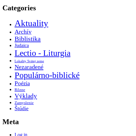
Categories
Aktuality
Archív
Biblistika
Judaica
Lectio - Liturgia
Lokality Svätej zeme
Nezaradené
Populárno-biblické
Poézia
Rôzne
Výklady
Zamyslenie
Štúdie
Meta
Log in