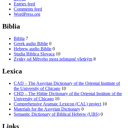
Entries feed
Comments feed
WordPress.org
Biblia
Biblia
7
Greek audio Biblie
0
Hebrew audio Biblie
0
Studia Biblica Slovaca
10
Zvitky od Mŕtveho mora prístupné všetkým
8
Lexica
CAD – The Assyrian Dictionary of the Oriental Institute of
the University of Chicago
10
CHD – The Hittite Dictionary of the Oriental Institute of the
University of Chicago
10
Comprehensive Aramaic Lexicon (CAL) project
10
Materials for the Assyrian Dictionary
0
Semantic Dictionary of Biblical Hebrew (UBS)
0
Links