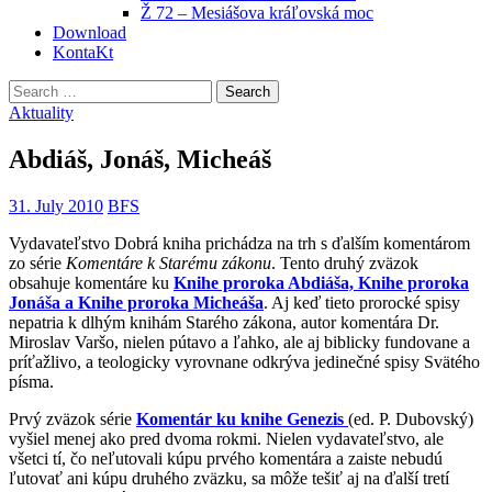
Ž 72 – Mesiášova kráľovská moc
Download
KontaKt
Search
for:
Aktuality
Abdiáš, Jonáš, Micheáš
31. July 2010
BFS
Vydavateľstvo Dobrá kniha prichádza na trh s ďalším komentárom
zo série
Komentáre k Starému zákonu
. Tento druhý zväzok
obsahuje komentáre ku
Knihe proroka Abdiáša, Knihe proroka
Jonáša a Knihe proroka Micheáša
. Aj keď tieto prorocké spisy
nepatria k dlhým knihám Starého zákona, autor komentára Dr.
Miroslav Varšo, nielen pútavo a ľahko, ale aj biblicky fundovane a
príťažlivo, a teologicky vyrovnane odkrýva jedinečné spisy Svätého
písma.
Prvý zväzok série
Komentár ku knihe Genezis
(ed. P. Dubovský)
vyšiel menej ako pred dvoma rokmi. Nielen vydavateľstvo, ale
všetci tí, čo neľutovali kúpu prvého komentára a zaiste nebudú
ľutovať ani kúpu druhého zväzku, sa môže tešiť aj na ďalší tretí