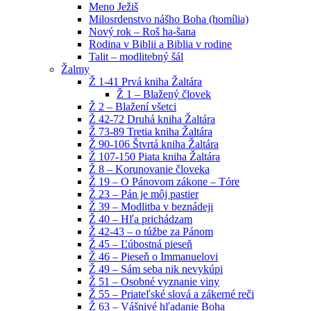
Meno Ježiš
Milosrdenstvo nášho Boha (homília)
Nový rok – Roš ha-šana
Rodina v Biblii a Biblia v rodine
Talit – modlitebný šál
Žalmy
Ž 1-41 Prvá kniha Žaltára
Ž 1 – Blažený človek
Ž 2 – Blažení všetci
Ž 42-72 Druhá kniha Žaltára
Ž 73-89 Tretia kniha Žaltára
Ž 90-106 Štvrtá kniha Žaltára
Ž 107-150 Piata kniha Žaltára
Ž 8 – Korunovanie človeka
Ž 19 – O Pánovom zákone – Tóre
Ž 23 – Pán je môj pastier
Ž 39 – Modlitba v beznádeji
Ž 40 – Hľa prichádzam
Ž 42-43 – o túžbe za Pánom
Ž 45 – Ľúbostná pieseň
Ž 46 – Pieseň o Immanuelovi
Ž 49 – Sám seba nik nevykúpi
Ž 51 – Osobné vyznanie viny
Ž 55 – Priateľské slová a zákerné reči
Ž 63 – Vášnivé hľadanie Boha