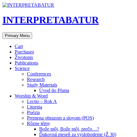
Skip
to
content
INTERPRETABATUR
Search
Primary Menu
Cart
Purchases
Životopis
Publications
Science
Conferences
Research
Study Materials
Úvod do Písma
Worship & Word
Lectio – Rok A
Liturgia
Poézia
Premena obrazom a slovom (POS)
Rôzne témy
Bože môj, Bože môj, prečo…?
Ďakovná pieseň za vyslobodenie (Ž 30)