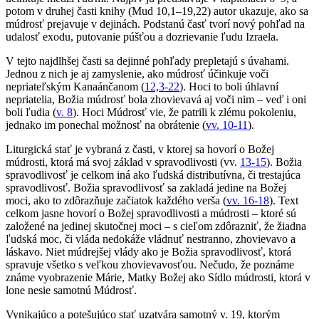
potom v druhej časti knihy (Mud 10,1–19,22) autor ukazuje, ako sa
múdrosť prejavuje v dejinách. Podstanú časť tvorí nový pohľad na
udalosť exodu, putovanie púšťou a dozrievanie ľudu Izraela.
V tejto najdlhšej časti sa dejinné pohľady prepletajú s úvahami.
Jednou z nich je aj zamyslenie, ako múdrosť účinkuje voči
nepriateľským Kanaánčanom (
12,3-22
). Hoci to boli úhlavní
nepriatelia, Božia múdrosť bola zhovievavá aj voči nim – veď i oni
boli ľudia (
v. 8
). Hoci Múdrosť vie, že patrili k zlému pokoleniu,
jednako im ponechal možnosť na obrátenie (
vv. 10-11
).
Liturgická stať je vybraná z časti, v ktorej sa hovorí o Božej
múdrosti, ktorá má svoj základ v spravodlivosti (vv.
13-15
). Božia
spravodlivosť je celkom iná ako ľudská distributívna, či trestajúca
spravodlivosť. Božia spravodlivosť sa zakladá jedine na Božej
moci, ako to zdôrazňuje začiatok každého verša (
vv. 16-18
). Text
celkom jasne hovorí o Božej spravodlivosti a múdrosti – ktoré sú
založené na jedinej skutočnej moci – s cieľom zdôrazniť, že žiadna
ľudská moc, či vláda nedokáže vládnuť nestranno, zhovievavo a
láskavo. Niet múdrejšej vlády ako je Božia spravodlivosť, ktorá
spravuje všetko s veľkou zhovievavosťou. Nečudo, že poznáme
známe vyobrazenie Márie, Matky Božej ako Sídlo múdrosti, ktorá v
lone nesie samotnú Múdrosť.
Vynikajúco a potešujúco stať uzatvára samotný v. 19, ktorým