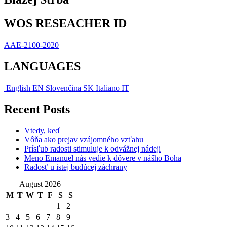
WOS RESEACHER ID
AAE-2100-2020
LANGUAGES
English
EN
Slovenčina
SK
Italiano
IT
Recent Posts
Vtedy, keď
Vôňa ako prejav vzájomného vzťahu
Prísľub radosti stimuluje k odvážnej nádeji
Meno Emanuel nás vedie k dôvere v nášho Boha
Radosť u istej budúcej záchrany
August 2026
M
T
W
T
F
S
S
1
2
3
4
5
6
7
8
9