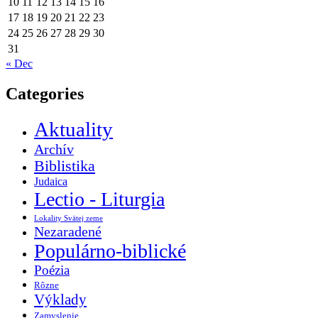
10
11
12
13
14
15
16
17
18
19
20
21
22
23
24
25
26
27
28
29
30
31
« Dec
Categories
Aktuality
Archív
Biblistika
Judaica
Lectio - Liturgia
Lokality Svätej zeme
Nezaradené
Populárno-biblické
Poézia
Rôzne
Výklady
Zamyslenie