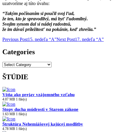
uzatvoríme aj túto úvahu:
“Takým počínaním si poučil svoj ľud,
že ten, kto je spravodlivý, má byť ľudomilný.
Svojim synom dal si nádej radostnú,
že im dávaš príležitosť na pokánie, keď zhrešia.”
Post
Previous Post
15. nedeľa “A”
Next Post
17. nedeľa “A”
navigation
Categories
Categories
ŠTÚDIE
Vôňa ako prejav vzájomného vzťahu
4.07 MB
1 file(s)
Stopy ducha múdrosti v Starom zákone
1.63 MB
1 file(s)
Štruktúra Nehemiášovej kajúcej modlitby
4.78 MB
1 file(s)