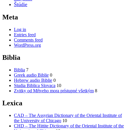
Štúdie
Meta
Log in
Entries feed
Comments feed
WordPress.org
Biblia
Biblia
7
Greek audio Biblie
0
Hebrew audio Biblie
0
Studia Biblica Slovaca
10
Zvitky od Mŕtveho mora prístupné všetkým
8
Lexica
CAD – The Assyrian Dictionary of the Oriental Institute of
the University of Chicago
10
CHD – The Hittite Dictionary of the Oriental Institute of the