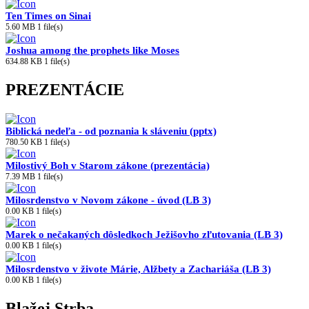
Ten Times on Sinai
5.60 MB
1 file(s)
Joshua among the prophets like Moses
634.88 KB
1 file(s)
PREZENTÁCIE
Biblická nedeľa - od poznania k sláveniu (pptx)
780.50 KB
1 file(s)
Milostivý Boh v Starom zákone (prezentácia)
7.39 MB
1 file(s)
Milosrdenstvo v Novom zákone - úvod (LB 3)
0.00 KB
1 file(s)
Marek o nečakaných dôsledkoch Ježišovho zľutovania (LB 3)
0.00 KB
1 file(s)
Milosrdenstvo v živote Márie, Alžbety a Zachariáša (LB 3)
0.00 KB
1 file(s)
Blažej Strba