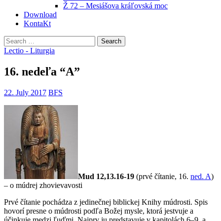
Ž 72 – Mesiášova kráľovská moc
Download
KontaKt
Search
for:
Lectio - Liturgia
16. nedeľa “A”
22. July 2017
BFS
Mud 12,13.16-19
(prvé čítanie, 16.
ned. A
)
– o múdrej zhovievavosti
Prvé čítanie pochádza z jedinečnej biblickej Knihy múdrosti. Spis
hovorí presne o múdrosti podľa Božej mysle, ktorá jestvuje a
účinkuje medzi
ľuďmi. Najprv ju predstavuje v kapitolách 6–9, a