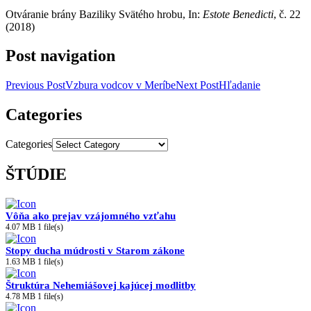
Otváranie brány Baziliky Svätého hrobu, In:
Estote Benedicti
, č. 22
(2018)
Post navigation
Previous Post
Vzbura vodcov v Meríbe
Next Post
Hľadanie
Categories
Categories
ŠTÚDIE
Vôňa ako prejav vzájomného vzťahu
4.07 MB
1 file(s)
Stopy ducha múdrosti v Starom zákone
1.63 MB
1 file(s)
Štruktúra Nehemiášovej kajúcej modlitby
4.78 MB
1 file(s)