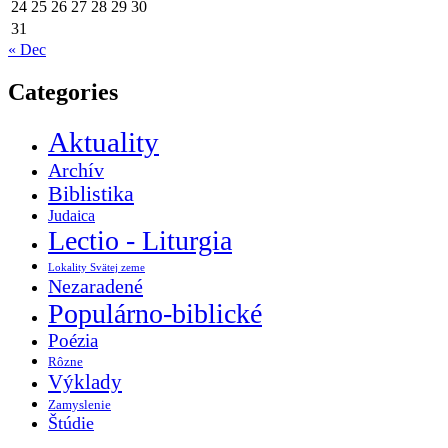
24
25
26
27
28
29
30
31
« Dec
Categories
Aktuality
Archív
Biblistika
Judaica
Lectio - Liturgia
Lokality Svätej zeme
Nezaradené
Populárno-biblické
Poézia
Rôzne
Výklady
Zamyslenie
Štúdie