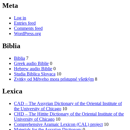
Meta
Log in
Entries feed
Comments feed
WordPress.org
Biblia
Biblia
7
Greek audio Biblie
0
Hebrew audio Biblie
0
Studia Biblica Slovaca
10
Zvitky od Mŕtveho mora prístupné všetkým
8
Lexica
CAD – The Assyrian Dictionary of the Oriental Institute of
the University of Chicago
10
CHD – The Hittite Dictionary of the Oriental Institute of the
University of Chicago
10
Comprehensive Aramaic Lexicon (CAL) project
10
Materials for the Assyrian Dictionary
0