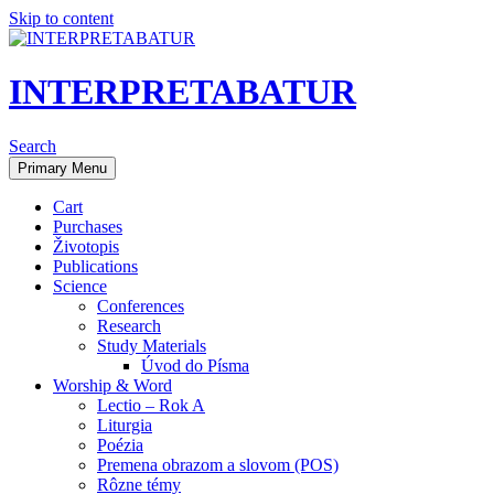
Skip to content
INTERPRETABATUR
Search
Primary Menu
Cart
Purchases
Životopis
Publications
Science
Conferences
Research
Study Materials
Úvod do Písma
Worship & Word
Lectio – Rok A
Liturgia
Poézia
Premena obrazom a slovom (POS)
Rôzne témy