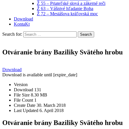
Ž 55 – Priateľské slová a zákerné reči
Ž 63 – Vášnivé hľadanie Boha
Ž 72 – Mesiášova kráľovská moc
Download
KontaKt
Search for:
Otváranie brány Baziliky Svätého hrobu
Download
Download is available until [expire_date]
Version
Download
131
File Size
8.30 MB
File Count
1
Create Date
30. March 2018
Last Updated
6. April 2018
Otváranie brány Baziliky Svätého hrobu