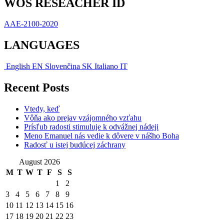
WOS RESEACHER ID
AAE-2100-2020
LANGUAGES
English
EN
Slovenčina
SK
Italiano
IT
Recent Posts
Vtedy, keď
Vôňa ako prejav vzájomného vzťahu
Prísľub radosti stimuluje k odvážnej nádeji
Meno Emanuel nás vedie k dôvere v nášho Boha
Radosť u istej budúcej záchrany
August 2026
M
T
W
T
F
S
S
1
2
3
4
5
6
7
8
9
10
11
12
13
14
15
16
17
18
19
20
21
22
23