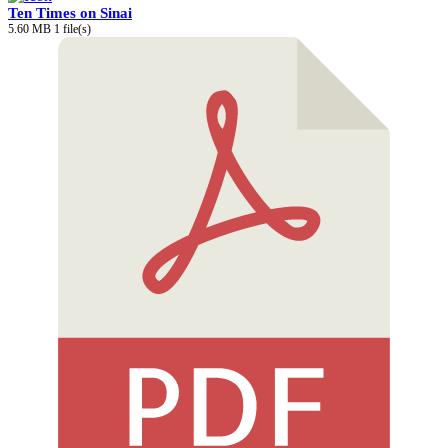
Ten Times on Sinai
5.60 MB
1 file(s)