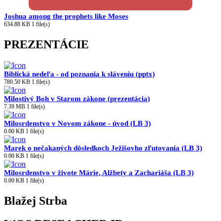
Joshua among the prophets like Moses
634.88 KB
1 file(s)
PREZENTÁCIE
Biblická nedeľa - od poznania k sláveniu (pptx)
780.50 KB
1 file(s)
Milostivý Boh v Starom zákone (prezentácia)
7.39 MB
1 file(s)
Milosrdenstvo v Novom zákone - úvod (LB 3)
0.00 KB
1 file(s)
Marek o nečakaných dôsledkoch Ježišovho zľutovania (LB 3)
0.00 KB
1 file(s)
Milosrdenstvo v živote Márie, Alžbety a Zachariáša (LB 3)
0.00 KB
1 file(s)
Blažej Strba