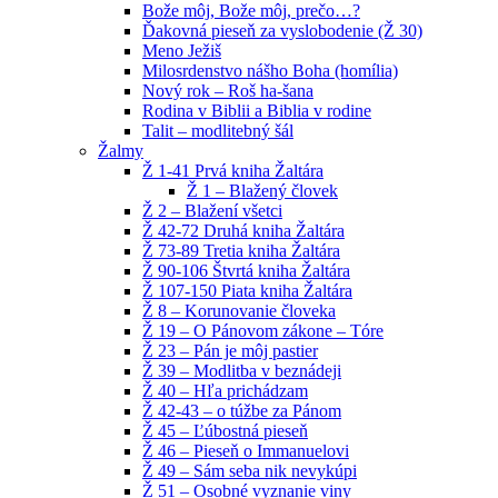
Bože môj, Bože môj, prečo…?
Ďakovná pieseň za vyslobodenie (Ž 30)
Meno Ježiš
Milosrdenstvo nášho Boha (homília)
Nový rok – Roš ha-šana
Rodina v Biblii a Biblia v rodine
Talit – modlitebný šál
Žalmy
Ž 1-41 Prvá kniha Žaltára
Ž 1 – Blažený človek
Ž 2 – Blažení všetci
Ž 42-72 Druhá kniha Žaltára
Ž 73-89 Tretia kniha Žaltára
Ž 90-106 Štvrtá kniha Žaltára
Ž 107-150 Piata kniha Žaltára
Ž 8 – Korunovanie človeka
Ž 19 – O Pánovom zákone – Tóre
Ž 23 – Pán je môj pastier
Ž 39 – Modlitba v beznádeji
Ž 40 – Hľa prichádzam
Ž 42-43 – o túžbe za Pánom
Ž 45 – Ľúbostná pieseň
Ž 46 – Pieseň o Immanuelovi
Ž 49 – Sám seba nik nevykúpi
Ž 51 – Osobné vyznanie viny