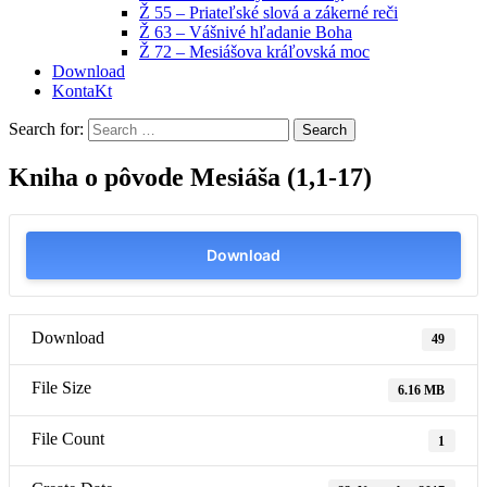
Ž 55 – Priateľské slová a zákerné reči
Ž 63 – Vášnivé hľadanie Boha
Ž 72 – Mesiášova kráľovská moc
Download
KontaKt
Search for:
Kniha o pôvode Mesiáša (1,1-17)
Download
Download
49
File Size
6.16 MB
File Count
1