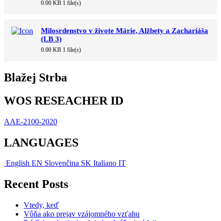
0.00 KB
1 file(s)
Milosrdenstvo v živote Márie, Alžbety a Zachariáša
(LB 3)
0.00 KB
1 file(s)
Blažej Strba
WOS RESEACHER ID
AAE-2100-2020
LANGUAGES
English
EN
Slovenčina
SK
Italiano
IT
Recent Posts
Vtedy, keď
Vôňa ako prejav vzájomného vzťahu