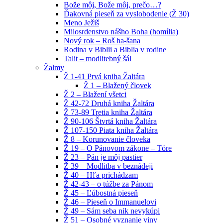
Bože môj, Bože môj, prečo…?
Ďakovná pieseň za vyslobodenie (Ž 30)
Meno Ježiš
Milosrdenstvo nášho Boha (homília)
Nový rok – Roš ha-šana
Rodina v Biblii a Biblia v rodine
Talit – modlitebný šál
Žalmy
Ž 1-41 Prvá kniha Žaltára
Ž 1 – Blažený človek
Ž 2 – Blažení všetci
Ž 42-72 Druhá kniha Žaltára
Ž 73-89 Tretia kniha Žaltára
Ž 90-106 Štvrtá kniha Žaltára
Ž 107-150 Piata kniha Žaltára
Ž 8 – Korunovanie človeka
Ž 19 – O Pánovom zákone – Tóre
Ž 23 – Pán je môj pastier
Ž 39 – Modlitba v beznádeji
Ž 40 – Hľa prichádzam
Ž 42-43 – o túžbe za Pánom
Ž 45 – Ľúbostná pieseň
Ž 46 – Pieseň o Immanuelovi
Ž 49 – Sám seba nik nevykúpi
Ž 51 – Osobné vyznanie viny