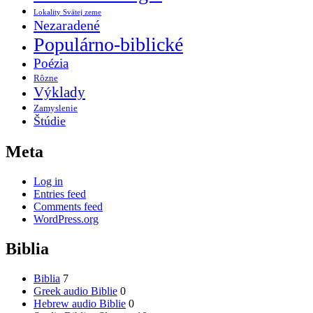
Lokality Svätej zeme
Nezaradené
Populárno-biblické
Poézia
Rôzne
Výklady
Zamyslenie
Štúdie
Meta
Log in
Entries feed
Comments feed
WordPress.org
Biblia
Biblia
7
Greek audio Biblie
0
Hebrew audio Biblie
0