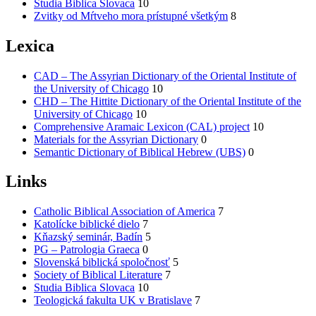
Studia Biblica Slovaca
10
Zvitky od Mŕtveho mora prístupné všetkým
8
Lexica
CAD – The Assyrian Dictionary of the Oriental Institute of
the University of Chicago
10
CHD – The Hittite Dictionary of the Oriental Institute of the
University of Chicago
10
Comprehensive Aramaic Lexicon (CAL) project
10
Materials for the Assyrian Dictionary
0
Semantic Dictionary of Biblical Hebrew (UBS)
0
Links
Catholic Biblical Association of America
7
Katolícke biblické dielo
7
Kňazský seminár, Badín
5
PG – Patrologia Graeca
0
Slovenská biblická spoločnosť
5
Society of Biblical Literature
7
Studia Biblica Slovaca
10
Teologická fakulta UK v Bratislave
7