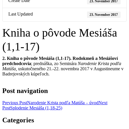
Create Date
23. November 2017
Last Updated
23. November 2017
Kniha o pôvode Mesiáša
(1,1-17)
2. Kniha o pôvode Mesiáša (1,1-17). Rodokmeň a Mesiášoví
predchodcovia
; prednáška, zo Seminára
Narodenie Krista podľa
Matúša,
uskutočneného 21.-22. novembra 2017 v Augustineume v
Badrejovských kúpeľoch.
Post navigation
Previous Post
Narodenie Krista podľa Matúša – úvod
Next
Post
Splodenie Mesiáša (1,18-25)
Categories