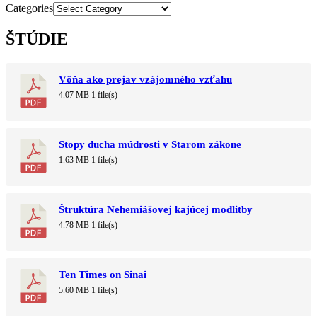
Categories
ŠTÚDIE
Vôňa ako prejav vzájomného vzťahu
4.07 MB
1 file(s)
Stopy ducha múdrosti v Starom zákone
1.63 MB
1 file(s)
Štruktúra Nehemiášovej kajúcej modlitby
4.78 MB
1 file(s)
Ten Times on Sinai
5.60 MB
1 file(s)