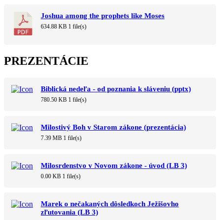
Joshua among the prophets like Moses
634.88 KB
1 file(s)
PREZENTÁCIE
Biblická nedeľa - od poznania k sláveniu (pptx)
780.50 KB
1 file(s)
Milostivý Boh v Starom zákone (prezentácia)
7.39 MB
1 file(s)
Milosrdenstvo v Novom zákone - úvod (LB 3)
0.00 KB
1 file(s)
Marek o nečakaných dôsledkoch Ježišovho
zľutovania (LB 3)