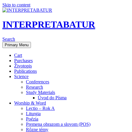
Skip to content
INTERPRETABATUR
Search
Primary Menu
Cart
Purchases
Životopis
Publications
Science
Conferences
Research
Study Materials
Úvod do Písma
Worship & Word
Lectio – Rok A
Liturgia
Poézia
Premena obrazom a slovom (POS)
Rôzne témy