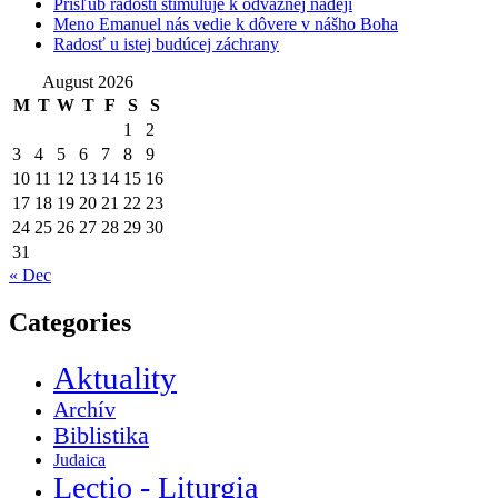
Prísľub radosti stimuluje k odvážnej nádeji
Meno Emanuel nás vedie k dôvere v nášho Boha
Radosť u istej budúcej záchrany
August 2026
M
T
W
T
F
S
S
1
2
3
4
5
6
7
8
9
10
11
12
13
14
15
16
17
18
19
20
21
22
23
24
25
26
27
28
29
30
31
« Dec
Categories
Aktuality
Archív
Biblistika
Judaica
Lectio - Liturgia